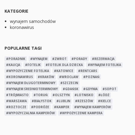
KATEGORIE
wynajem samochodów
koronawirus
POPULARNE TAGI
#PORADNIK
#WYNAJEM
#ZWROT
#PORADY
#REZERWACJA
#KAUCJA
#FOTELIK
#FOTELIK DLA DZIECKA
#WYNAJEM FOTELIKA
#WYPOŻYCZENIE FOTELIKA
#KATOWICE
#RENTCARS
#KORONAWIRUS
#KRAKÓW
#WROCŁAW
#POZNAŃ
#WYNAJEM DŁUGOTERMINOWY
#SZCZECIN
#WYNAJEM ŚREDNIOTERMINOWY
#GDAŃSK
#GDYNIA
#SOPOT
#TRÓJMIASTO
#TORUŃ
#OLSZTYN
#LOTNISKO
#ŁÓDŹ
#WARSZAWA
#BIAŁYSTOK
#LUBLIN
#RZESZÓW
#KIELCE
#ROZTOCZE
#PODRÓŻE
#KAMPER
#WYNAJEM KAMPERÓW
#WYPOŻYCZALNIA KAMPERÓW
#WYPOŻYCZENIE KAMPERA