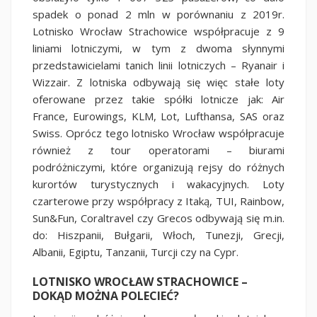
spadek o ponad 2 mln w porównaniu z 2019r.
Lotnisko Wrocław Strachowice współpracuje z 9
liniami lotniczymi, w tym z dwoma słynnymi
przedstawicielami tanich linii lotniczych – Ryanair i
Wizzair. Z lotniska odbywają się więc stałe loty
oferowane przez takie spółki lotnicze jak: Air
France, Eurowings, KLM, Lot, Lufthansa, SAS oraz
Swiss. Oprócz tego lotnisko Wrocław współpracuje
również z tour operatorami – biurami
podróżniczymi, które organizują rejsy do różnych
kurortów turystycznych i wakacyjnych. Loty
czarterowe przy współpracy z Itaką, TUI, Rainbow,
Sun&Fun, Coraltravel czy Grecos odbywają się m.in.
do: Hiszpanii, Bułgarii, Włoch, Tunezji, Grecji,
Albanii, Egiptu, Tanzanii, Turcji czy na Cypr.
LOTNISKO WROCŁAW STRACHOWICE –
DOKĄD MOŻNA POLECIEĆ?