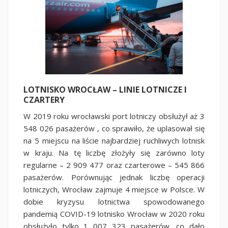
LOTNISKO WROCŁAW – LINIE LOTNICZE I
CZARTERY
W 2019 roku wrocławski port lotniczy obsłużył aż 3
548 026 pasażerów , co sprawiło, że uplasował się
na 5 miejscu na liście najbardziej ruchliwych lotnisk
w kraju. Na tę liczbę złożyły się zarówno loty
regularne – 2 909 477 oraz czarterowe – 545 866
pasażerów. Porównując jednak liczbę operacji
lotniczych, Wrocław zajmuje 4 miejsce w Polsce. W
dobie kryzysu lotnictwa spowodowanego
pandemią COVID-19 lotnisko Wrocław w 2020 roku
obsłużyło tylko 1 007 323 pasażerów, co dało