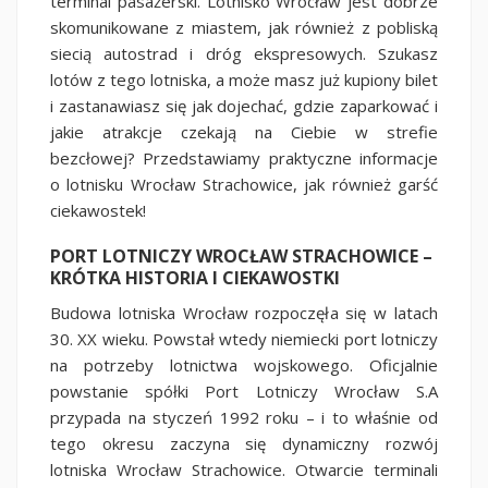
terminal pasażerski. Lotnisko Wrocław jest dobrze
skomunikowane z miastem, jak również z pobliską
siecią autostrad i dróg ekspresowych. Szukasz
lotów z tego lotniska, a może masz już kupiony bilet
i zastanawiasz się jak dojechać, gdzie zaparkować i
jakie atrakcje czekają na Ciebie w strefie
bezcłowej? Przedstawiamy praktyczne informacje
o lotnisku Wrocław Strachowice, jak również garść
ciekawostek!
PORT LOTNICZY WROCŁAW STRACHOWICE –
KRÓTKA HISTORIA I CIEKAWOSTKI
Budowa lotniska Wrocław rozpoczęła się w latach
30. XX wieku. Powstał wtedy niemiecki port lotniczy
na potrzeby lotnictwa wojskowego. Oficjalnie
powstanie spółki Port Lotniczy Wrocław S.A
przypada na styczeń 1992 roku – i to właśnie od
tego okresu zaczyna się dynamiczny rozwój
lotniska Wrocław Strachowice. Otwarcie terminali