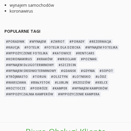
wynajem samochodów
koronawirus
POPULARNE TAGI
#PORADNIK
#WYNAJEM
#ZWROT
#PORADY
#REZERWACJA
#KAUCJA
#FOTELIK
#FOTELIK DLA DZIECKA
#WYNAJEM FOTELIKA
#WYPOŻYCZENIE FOTELIKA
#KATOWICE
#RENTCARS
#KORONAWIRUS
#KRAKÓW
#WROCŁAW
#POZNAŃ
#WYNAJEM DŁUGOTERMINOWY
#SZCZECIN
#WYNAJEM ŚREDNIOTERMINOWY
#GDAŃSK
#GDYNIA
#SOPOT
#TRÓJMIASTO
#TORUŃ
#OLSZTYN
#LOTNISKO
#ŁÓDŹ
#WARSZAWA
#BIAŁYSTOK
#LUBLIN
#RZESZÓW
#KIELCE
#ROZTOCZE
#PODRÓŻE
#KAMPER
#WYNAJEM KAMPERÓW
#WYPOŻYCZALNIA KAMPERÓW
#WYPOŻYCZENIE KAMPERA