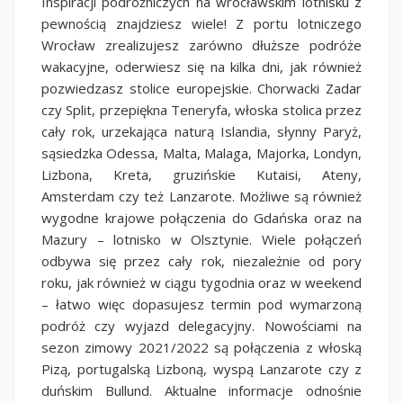
Inspiracji podróżniczych na wrocławskim lotnisku z
pewnością znajdziesz wiele! Z portu lotniczego
Wrocław zrealizujesz zarówno dłuższe podróże
wakacyjne, oderwiesz się na kilka dni, jak również
pozwiedzasz stolice europejskie. Chorwacki Zadar
czy Split, przepiękna Teneryfa, włoska stolica przez
cały rok, urzekająca naturą Islandia, słynny Paryż,
sąsiedzka Odessa, Malta, Malaga, Majorka, Londyn,
Lizbona, Kreta, gruzińskie Kutaisi, Ateny,
Amsterdam czy też Lanzarote. Możliwe są również
wygodne krajowe połączenia do Gdańska oraz na
Mazury – lotnisko w Olsztynie. Wiele połączeń
odbywa się przez cały rok, niezależnie od pory
roku, jak również w ciągu tygodnia oraz w weekend
– łatwo więc dopasujesz termin pod wymarzoną
podróż czy wyjazd delegacyjny. Nowościami na
sezon zimowy 2021/2022 są połączenia z włoską
Pizą, portugalską Lizboną, wyspą Lanzarote czy z
duńskim Bullund. Aktualne informacje odnośnie