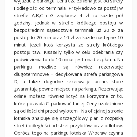
wyjazdu z parkingu. Cena uzależniona jest od strefy
i odległości od terminala. Przykładowo za postój w
strefie A,B,C i G zapłacisz 4 zł za każde pół
godziny, jednak w strefie krótkiego postoju w
bezpośrednim sąsiedztwie terminali już 20 zł za
postój do 20 min oraz 10 zł za każde następne 10
minut. Jeżeli ktoś korzysta ze strefy krótkiego
postoju tzw. Kiss&Fly tylko w celu odebrania czy
podwiezienia to do 10 minut jest ona bezpłatna. Na
parkingu możliwe są również rezerwacje
długoterminowe – dedykowana strefa parkingowa
D, a także dogodne rezerwacje online, które
gwarantują pewne miejsce na parkingu. Rezerwując
online możesz również liczyć na korzystne zniżki,
które pozwolą Ci parkować taniej. Ceny uzależnione
są od ilości dni przed wylotem. Na oficjalnej stronie
lotniska znajduje się szczegółowy plan z rozpiską
stref i odległości od stref przylotów oraz odlotów.
Oprócz tego na parkingu lotniska Wrocław czynna