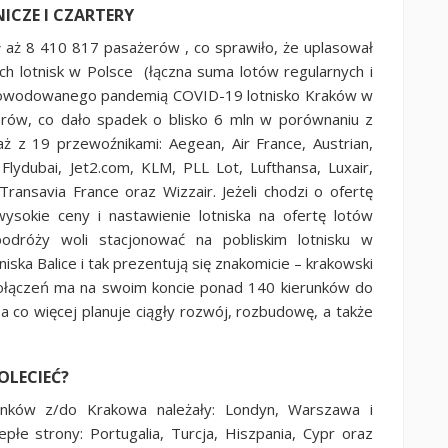
ICZE I CZARTERY
ł aż 8 410 817 pasażerów , co sprawiło, że uplasował
wych lotnisk w Polsce (łączna suma lotów regularnych i
spowodowanego pandemią COVID-19 lotnisko Kraków w
rów, co dało spadek o blisko 6 mln w porównaniu z
ż z 19 przewoźnikami: Aegean, Air France, Austrian,
, Flydubai, Jet2.com, KLM, PLL Lot, Lufthansa, Luxair,
Transavia France oraz Wizzair. Jeżeli chodzi o ofertę
ysokie ceny i nastawienie lotniska na ofertę lotów
podróży woli stacjonować na pobliskim lotnisku w
iska Balice i tak prezentują się znakomicie – krakowski
e połączeń ma na swoim koncie ponad 140 kierunków do
, a co więcej planuje ciągły rozwój, rozbudowę, a także
OLECIEĆ?
unków z/do Krakowa należały: Londyn, Warszawa i
płe strony: Portugalia, Turcja, Hiszpania, Cypr oraz