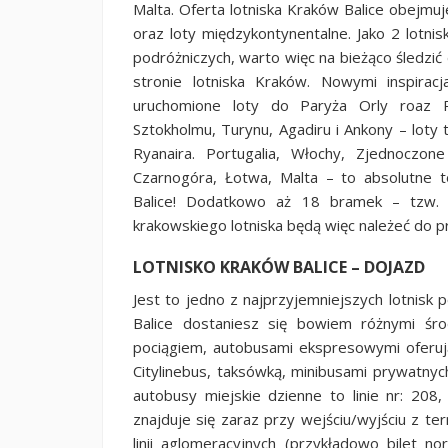
Malta. Oferta lotniska Kraków Balice obejmu
oraz loty międzykontynentalne. Jako 2 lotni
podróżniczych, warto więc na bieżąco śledzić 
stronie lotniska Kraków. Nowymi inspir
uruchomione loty do Paryża Orly roaz Ry
Sztokholmu, Turynu, Agadiru i Ankony – loty
Ryanaira. Portugalia, Włochy, Zjednoczone
Czarnogóra, Łotwa, Malta – to absolutne 
Balice! Dodatkowo aż 18 bramek – tzw. 
krakowskiego lotniska będą więc należeć do 
LOTNISKO KRAKÓW BALICE – DOJAZD
Jest to jedno z najprzyjemniejszych lotnisk
Balice dostaniesz się bowiem różnymi śr
pociągiem, autobusami ekspresowymi oferują
Citylinebus, taksówką, minibusami prywatny
autobusy miejskie dzienne to linie nr: 208,
znajduje się zaraz przy wejściu/wyjściu z te
linii aglomeracyjnych (przykładowo bilet n