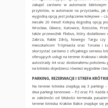
zakupić zarówno w automacie biletowym 
przylotów, w automacie na przystanku, jak
wygodną opcją jest połączenie kolejowe – cz
niecałe 20 minut! Kolejną dogodną opcją jes
Wrocław, Gliwice, Katowice, Rzeszów, Prze
także przewoźnik Flixbus, który dodatkowo o
Zabrza, Rabki Zdrój, Nowego Targu czy Z
mieszkańcom Trójmiasta oraz Torunia i Ł
skorzystać zarówno z oficjalnego serwisu lot
oferujących usługi na terenie Krakowa i okolic
autostrady A4 oraz doskonałemu położeniu 
na lotnisko dojedziesz również wygodnie i 
PARKING, REZERWACJE I STREFA KRÓT
Na terenie lotniska znajdują się 3 parkingi
dwa parkingi terenowe – P2 oraz P3. Każda s
w zależności od bliskości terminala pasaże
terenie lotniska Kraków Balice znajduje się 