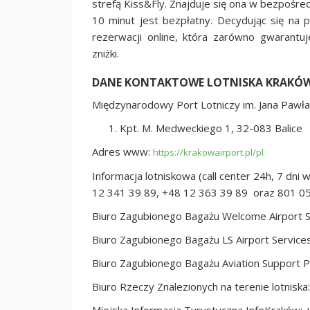
strefą Kiss&Fly. Znajduje się ona w bezpośre
10 minut jest bezpłatny. Decydując się na
rezerwacji online, która zarówno gwarantu
zniżki.
DANE KONTAKTOWE LOTNISKA KRAKÓW
Międzynarodowy Port Lotniczy im. Jana Pawła I
Kpt. M. Medweckiego 1, 32-083 Balice
Adres www:
https://krakowairport.pl/pl
Informacja lotniskowa (call center 24h, 7 dn
12 341 39 89, +48 12 363 39 89 oraz 801 0
Biuro Zagubionego Bagażu Welcome Airport 
Biuro Zagubionego Bagażu LS Airport Service
Biuro Zagubionego Bagażu Aviation Support 
Biuro Rzeczy Znalezionych na terenie lotnisk