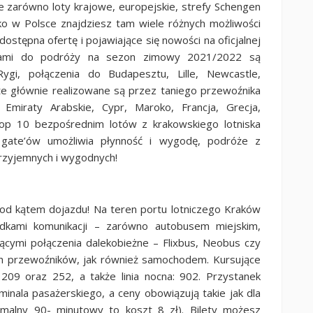
je zarówno loty krajowe, europejskie, strefy Schengen
sko w Polsce znajdziesz tam wiele różnych możliwości
dostępna ofertę i pojawiające się nowości na oficjalnej
acjami do podróży na sezon zimowy 2021/2022 są
gi, połączenia do Budapesztu, Lille, Newcastle,
 te głównie realizowane są przez taniego przewoźnika
 Emiraty Arabskie, Cypr, Maroko, Francja, Grecja,
top 10 bezpośrednim lotów z krakowskiego lotniska
gate’ów umożliwia płynność i wygodę, podróże z
przyjemnych i wygodnych!
 pod kątem dojazdu! Na teren portu lotniczego Kraków
odkami komunikacji – zarówno autobusem miejskim,
cymi połączenia dalekobieżne – Flixbus, Neobus czy
ch przewoźników, jak również samochodem. Kursujące
 209 oraz 252, a także linia nocna: 902. Przystanek
rminala pasażerskiego, a ceny obowiązują takie jak dla
ormalny 90- minutowy to koszt 8 zł). Bilety możesz