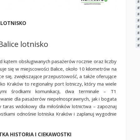
#
#
#
#
E LOTNISKO
#
#
#
Balice lotnisko
#
d kątem obsługiwanych pasażerów rocznie oraz liczby
duje się w miejscowości Balice, około 10 kilometrów na
ce się, zwiększające przepustowość, a także oferujące
ko Kraków to regionalny port lotniczy, który ma wiele
ymi środkami komunikacji, dwa terminale – T1
anie dla pasażerów niepełnosprawnych, jak i bogata
 taras widokowy dla miłośników lotnictwa – zapoznaj
ostkami odnośnie lotniska Kraków i zaplanuj wygodnie
KA HISTORIA I CIEKAWOSTKI