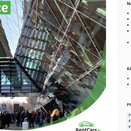
N
K
P
#
#
#