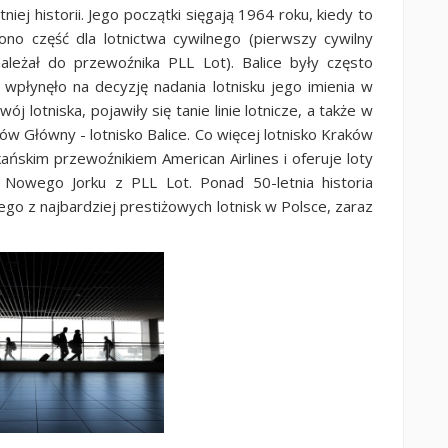
iej historii. Jego początki sięgają 1964 roku, kiedy to
ono część dla lotnictwa cywilnego (pierwszy cywilny
należał do przewoźnika PLL Lot). Balice były często
wpłynęło na decyzję nadania lotnisku jego imienia w
 lotniska, pojawiły się tanie linie lotnicze, a także w
ów Główny - lotnisko Balice. Co więcej lotnisko Kraków
skim przewoźnikiem American Airlines i oferuje loty
 Nowego Jorku z PLL Lot. Ponad 50-letnia historia
nego z najbardziej prestiżowych lotnisk w Polsce, zaraz