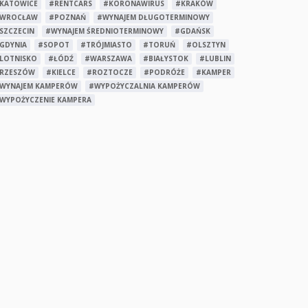
KATOWICE
#RENTCARS
#KORONAWIRUS
#KRAKÓW
WROCŁAW
#POZNAŃ
#WYNAJEM DŁUGOTERMINOWY
SZCZECIN
#WYNAJEM ŚREDNIOTERMINOWY
#GDAŃSK
GDYNIA
#SOPOT
#TRÓJMIASTO
#TORUŃ
#OLSZTYN
LOTNISKO
#ŁÓDŹ
#WARSZAWA
#BIAŁYSTOK
#LUBLIN
RZESZÓW
#KIELCE
#ROZTOCZE
#PODRÓŻE
#KAMPER
WYNAJEM KAMPERÓW
#WYPOŻYCZALNIA KAMPERÓW
WYPOŻYCZENIE KAMPERA