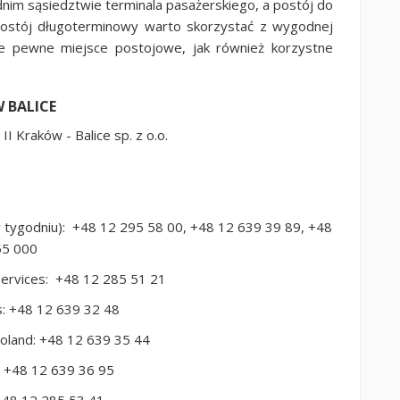
dnim sąsiedztwie terminala pasażerskiego, a postój do
 postój długoterminowy warto skorzystać z wygodnej
je pewne miejsce postojowe, jak również korzystne
 BALICE
I Kraków - Balice sp. z o.o.
i w tygodniu): +48 12 295 58 00, +48 12 639 39 89, +48
55 000
Services: +48 12 285 51 21
s: +48 12 639 32 48
Poland: +48 12 639 35 44
a: +48 12 639 36 95