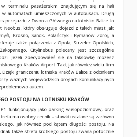
w terminalu pasażerskim znajdującym się na hali
 i w automatach umieszczonych w autobusach. Drugą
as przejazdu z Dworca Głównego na lotnisko Balice to
t Neobus, który obsługuje dojazd z takich miast jak:
myśl, Krosno, Sanok, Polańczyk i Rymanów Zdrój, a
feruje także połączenia z Opola, Strzelec Opolskich,
akopanego. Citylinebus polecany jest szczególnie
odzi. Jeżeli zdecydowałeś się na taksówkę możesz
niskowego Kraków Airport Taxi, jak również wielu firm
. Dzięki graniczeniu lotniska Kraków Balice z odcinkiem
przy ważnych wojewódzkich drogach komunikacyjnych
bezproblemowo autem.
KIEGO POSTOJU NA LOTNISKU KRAKÓW
 – P1 funkcjonujący jako parking wielopoziomowy, oraz
trefa ma osobny cennik – stawki ustalane są zarówno
rskiego, jak również pod kątem długości postoju. Na
jednak także strefa krótkiego postoju zwana potocznie