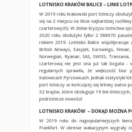
LOTNISKO KRAKÓW BALICE – LINIE LOTN
W 2019 roku krakowski port lotniczy obsłuży
się na 2 miejscu na liście najbardziej ruchli
czarterowych). W dobie kryzysu lotnictwa 
2020 roku obsłużyło tylko 2 588970 pasaże
rokiem 2019. Lotnisko Balice współpracuje a
British Airways, EasyJet, Eurowings, Finnair
Norwegian, Ryanair, SAS, SWISS, Transavia, 
czarterową nie jest ona już tak bogata - w
regularnych sprawiła, że większość biur 
Katowicach Pyrzowicach. Jednak statystyki lotn
port lotniczy w kończącej się letniej siatc
32 krajów, które obsługuje 19 linii lotniczych
podróżnicze nowości!
LOTNISKO KRAKÓW – DOKĄD MOŻNA P
W 2019 roku do najpopularniejszych kier
Frankfurt. W okresie wakacyjnym wygrały cie