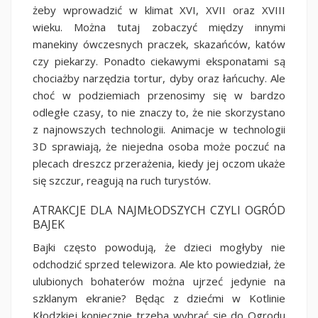
żeby wprowadzić w klimat XVI, XVII oraz XVIII
wieku. Można tutaj zobaczyć między innymi
manekiny ówczesnych praczek, skazańców, katów
czy piekarzy. Ponadto ciekawymi eksponatami są
chociażby narzędzia tortur, dyby oraz łańcuchy. Ale
choć w podziemiach przenosimy się w bardzo
odległe czasy, to nie znaczy to, że nie skorzystano
z najnowszych technologii. Animacje w technologii
3D sprawiają, że niejedna osoba może poczuć na
plecach dreszcz przerażenia, kiedy jej oczom ukaże
się szczur, reagują na ruch turystów.
ATRAKCJE DLA NAJMŁODSZYCH CZYLI OGRÓD
BAJEK
Bajki często powodują, że dzieci mogłyby nie
odchodzić sprzed telewizora. Ale kto powiedział, że
ulubionych bohaterów można ujrzeć jedynie na
szklanym ekranie? Będąc z dziećmi w Kotlinie
Kłodzkiej koniecznie trzeba wybrać się do Ogrodu