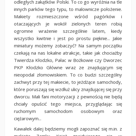
odległych zakątków Polski. To co go wyróżnia na tle
innych parków tego typu, to malownicze położenie.
Makiety rozmieszczone wśród pagórków i
otaczających je wokół zielonych teren robią
ogromne wrażenie szczególnie latem, kiedy
wszystko kwitnie i jest po prostu pięknie... Jakie
miniatury możemy zobaczyć? Na samym początku
czekają na nas lokalne atrakcje, takie jak chociażby
Twierdza Kłodzko, Pałac w Bożkowie czy Dworzec
PKP Kłodzko Główne wraz ze znajdującym się
nieopodal złomowiskiem. To co budzi szczególny
zachwyt przy tej makiecie, to jeżdżące samochody,
które poruszają się wzdłuż ulicy znajdującej się przy
dworcu. Mali fani motoryzacji z pewnością nie będą
chciały opuścić tego miejsca, przyglądając się
ruchomym samochodom osobowym oraz
ciężarowym...
Kawałek dalej będziemy mogli zapoznać się m.in. z
makietą Zamku Książ znajdującego się w