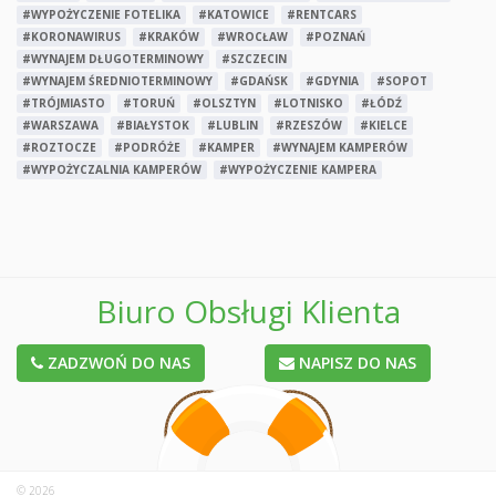
#WYPOŻYCZENIE FOTELIKA
#KATOWICE
#RENTCARS
#KORONAWIRUS
#KRAKÓW
#WROCŁAW
#POZNAŃ
#WYNAJEM DŁUGOTERMINOWY
#SZCZECIN
#WYNAJEM ŚREDNIOTERMINOWY
#GDAŃSK
#GDYNIA
#SOPOT
#TRÓJMIASTO
#TORUŃ
#OLSZTYN
#LOTNISKO
#ŁÓDŹ
#WARSZAWA
#BIAŁYSTOK
#LUBLIN
#RZESZÓW
#KIELCE
#ROZTOCZE
#PODRÓŻE
#KAMPER
#WYNAJEM KAMPERÓW
#WYPOŻYCZALNIA KAMPERÓW
#WYPOŻYCZENIE KAMPERA
Biuro Obsługi Klienta
ZADZWOŃ DO NAS
NAPISZ DO NAS
© 2026