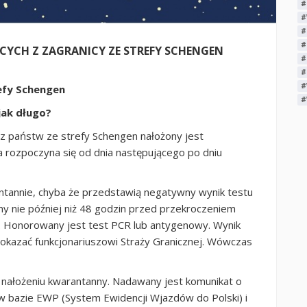
#
#
#
#
YCH Z ZAGRANICY ZE STREFY SCHENGEN
#
#
#
efy Schengen
#
jak długo?
 z państw ze strefy Schengen nałożony jest
 rozpoczyna się od dnia następującego po dniu
ntannie, chyba że przedstawią negatywny wynik testu
y nie później niż 48 godzin przed przekroczeniem
u. Honorowany jest test PCR lub antygenowy. Wynik
y okazać funkcjonariuszowi Straży Granicznej. Wówczas
nałożeniu kwarantanny. Nadawany jest komunikat o
 w bazie EWP (System Ewidencji Wjazdów do Polski) i