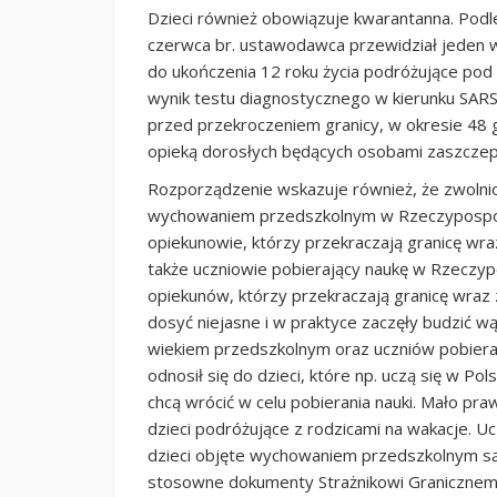
Dzieci również obowiązuje kwarantanna. Podl
czerwca br. ustawodawca przewidział jeden w
do ukończenia 12 roku życia podróżujące pod
wynik testu diagnostycznego w kierunku SAR
przed przekroczeniem granicy, w okresie 48 g
opieką dorosłych będących osobami zaszcze
Rozporządzenie wskazuje również, że zwolni
wychowaniem przedszkolnym w Rzeczypospolite
opiekunowie, którzy przekraczają granicę wra
także uczniowie pobierający naukę w Rzeczypos
opiekunów, którzy przekraczają granicę wraz z
dosyć niejasne i w praktyce zaczęły budzić wą
wiekiem przedszkolnym oraz uczniów pobiera
odnosił się do dzieci, które np. uczą się w P
chcą wrócić w celu pobierania nauki. Mało pr
dzieci podróżujące z rodzicami na wakacje. U
dzieci objęte wychowaniem przedszkolnym są
stosowne dokumenty Strażnikowi Graniczne