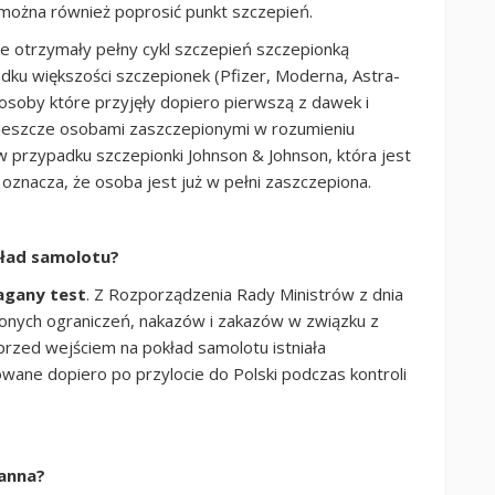
można również poprosić punkt szczepień.
e otrzymały pełny cykl szczepień szczepionką
dku większości szczepionek (Pfizer, Moderna, Astra-
 osoby które przyjęły dopiero pierwszą z dawek i
są jeszcze osobami zaszczepionymi w rozumieniu
w przypadku szczepionki Johnson & Johnson, która jest
znacza, że osoba jest już w pełni zaszczepiona.
kład samolotu?
agany test
. Z Rozporządzenia Rady Ministrów z dnia
lonych ograniczeń, nakazów i zakazów w związku z
przed wejściem na pokład samolotu istniała
owane dopiero po przylocie do Polski podczas kontroli
tanna?