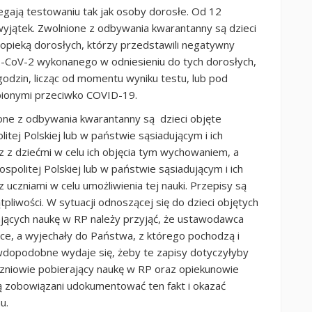
egają testowaniu tak jak osoby dorosłe. Od 12
yjątek. Zwolnione z odbywania kwarantanny są dzieci
 opieką dorosłych, którzy przedstawili negatywny
S-CoV-2 wykonanego w odniesieniu do tych dorosłych,
odzin, licząc od momentu wyniku testu, lub pod
pionymi przeciwko COVID-19.
one z odbywania kwarantanny są dzieci objęte
j Polskiej lub w państwie sąsiadującym i ich
z z dziećmi w celu ich objęcia tym wychowaniem, a
politej Polskiej lub w państwie sąsiadującym i ich
 uczniami w celu umożliwienia tej nauki. Przepisy są
tpliwości. W sytuacji odnoszącej się do dzieci objętych
jących naukę w RP należy przyjąć, że ustawodawca
olsce, a wyjechały do Państwa, z którego pochodzą i
awdopodobne wydaje się, żeby te zapisy dotyczyłyby
czniowie pobierający naukę w RP oraz opiekunowie
 zobowiązani udokumentować ten fakt i okazać
mu.