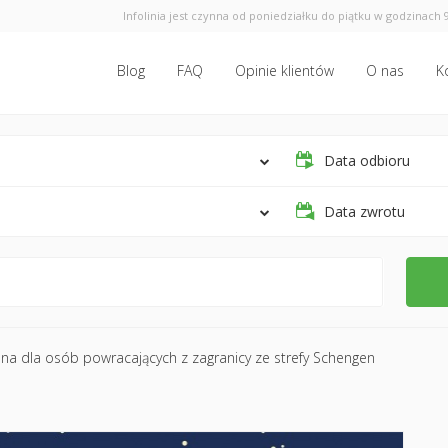
Infolinia jest czynna od poniedziałku do piątku w godzinach 9
Blog
FAQ
Opinie klientów
O nas
K
Data odbioru
Data zwrotu
na dla osób powracających z zagranicy ze strefy Schengen