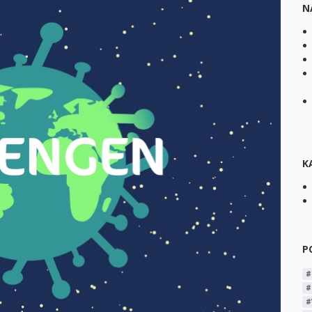
N
K
P
#
#
#