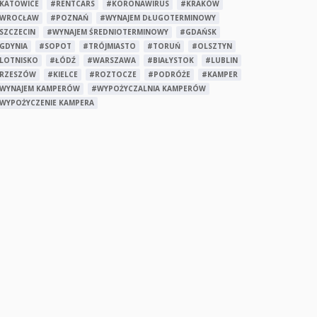
KATOWICE
#RENTCARS
#KORONAWIRUS
#KRAKÓW
WROCŁAW
#POZNAŃ
#WYNAJEM DŁUGOTERMINOWY
SZCZECIN
#WYNAJEM ŚREDNIOTERMINOWY
#GDAŃSK
GDYNIA
#SOPOT
#TRÓJMIASTO
#TORUŃ
#OLSZTYN
LOTNISKO
#ŁÓDŹ
#WARSZAWA
#BIAŁYSTOK
#LUBLIN
RZESZÓW
#KIELCE
#ROZTOCZE
#PODRÓŻE
#KAMPER
WYNAJEM KAMPERÓW
#WYPOŻYCZALNIA KAMPERÓW
WYPOŻYCZENIE KAMPERA