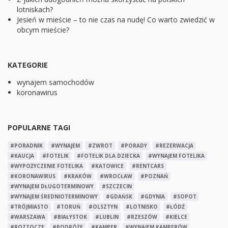
lotniskach?
Jesień w mieście – to nie czas na nudę! Co warto zwiedzić w
obcym mieście?
KATEGORIE
wynajem samochodów
koronawirus
POPULARNE TAGI
#PORADNIK
#WYNAJEM
#ZWROT
#PORADY
#REZERWACJA
#KAUCJA
#FOTELIK
#FOTELIK DLA DZIECKA
#WYNAJEM FOTELIKA
#WYPOŻYCZENIE FOTELIKA
#KATOWICE
#RENTCARS
#KORONAWIRUS
#KRAKÓW
#WROCŁAW
#POZNAŃ
#WYNAJEM DŁUGOTERMINOWY
#SZCZECIN
#WYNAJEM ŚREDNIOTERMINOWY
#GDAŃSK
#GDYNIA
#SOPOT
#TRÓJMIASTO
#TORUŃ
#OLSZTYN
#LOTNISKO
#ŁÓDŹ
#WARSZAWA
#BIAŁYSTOK
#LUBLIN
#RZESZÓW
#KIELCE
#ROZTOCZE
#PODRÓŻE
#KAMPER
#WYNAJEM KAMPERÓW