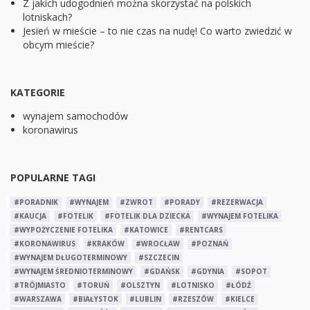
Z jakich udogodnień można skorzystać na polskich
lotniskach?
Jesień w mieście – to nie czas na nudę! Co warto zwiedzić w
obcym mieście?
KATEGORIE
wynajem samochodów
koronawirus
POPULARNE TAGI
#PORADNIK
#WYNAJEM
#ZWROT
#PORADY
#REZERWACJA
#KAUCJA
#FOTELIK
#FOTELIK DLA DZIECKA
#WYNAJEM FOTELIKA
#WYPOŻYCZENIE FOTELIKA
#KATOWICE
#RENTCARS
#KORONAWIRUS
#KRAKÓW
#WROCŁAW
#POZNAŃ
#WYNAJEM DŁUGOTERMINOWY
#SZCZECIN
#WYNAJEM ŚREDNIOTERMINOWY
#GDAŃSK
#GDYNIA
#SOPOT
#TRÓJMIASTO
#TORUŃ
#OLSZTYN
#LOTNISKO
#ŁÓDŹ
#WARSZAWA
#BIAŁYSTOK
#LUBLIN
#RZESZÓW
#KIELCE