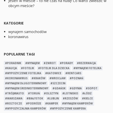
Jesień w mieście – to nie czas na nudę! Co warto zwiedzić w
obcym mieście?
KATEGORIE
wynajem samochodów
koronawirus
POPULARNE TAGI
#PORADNIK
#WYNAJEM
#ZWROT
#PORADY
#REZERWACJA
#KAUCJA
#FOTELIK
#FOTELIK DLA DZIECKA
#WYNAJEM FOTELIKA
#WYPOŻYCZENIE FOTELIKA
#KATOWICE
#RENTCARS
#KORONAWIRUS
#KRAKÓW
#WROCŁAW
#POZNAŃ
#WYNAJEM DŁUGOTERMINOWY
#SZCZECIN
#WYNAJEM ŚREDNIOTERMINOWY
#GDAŃSK
#GDYNIA
#SOPOT
#TRÓJMIASTO
#TORUŃ
#OLSZTYN
#LOTNISKO
#ŁÓDŹ
#WARSZAWA
#BIAŁYSTOK
#LUBLIN
#RZESZÓW
#KIELCE
#ROZTOCZE
#PODRÓŻE
#KAMPER
#WYNAJEM KAMPERÓW
#WYPOŻYCZALNIA KAMPERÓW
#WYPOŻYCZENIE KAMPERA