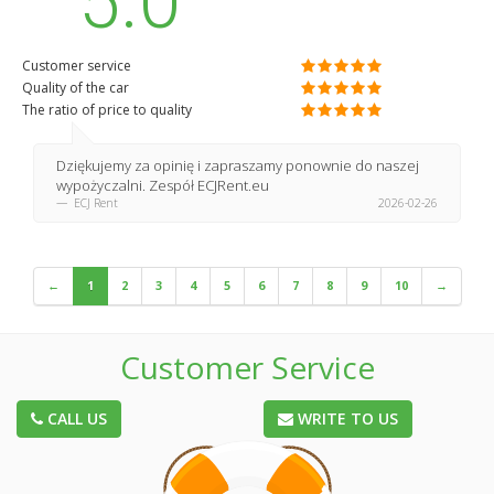
5.0
Customer service
Quality of the car
The ratio of price to quality
Dziękujemy za opinię i zapraszamy ponownie do naszej
wypożyczalni. Zespół ECJRent.eu
ECJ Rent
2026-02-26
←
1
2
3
4
5
6
7
8
9
10
→
Customer Service
CALL US
WRITE TO US