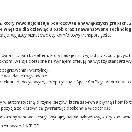
an, który rewolucjonizuje podróżowanie w większych grupach
nne wnętrze dla dziewięciu osób oraz zaawansowane technolog
acje, wyjazdy biznesowe czy komfortowy transport gości.
rodynamicznym kształtem, który nadaje mu wygląd pojazdu z przyszł
 oknom. Wersje dostępne na wynajem oferują najwyższy standard wy
podgrzewania i wentylacji.
e wsiadanie i wysiadanie.
 ekranem dotykowym, kompatybilny z Apple CarPlay i Android Auto.
y w automatyczną skrzynię biegów, która zapewnia płynną i komfor
pozycja za kierownicą gwarantuje doskonałą widoczność.
 wyposażony w nowoczesny i wydajny napęd hybrydowy, który zapewn
benzynowym 1.6 T-GDI.