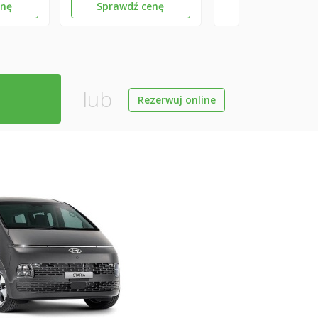
enę
Sprawdź cenę
lub
Rezerwuj online