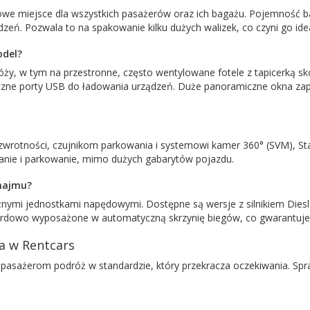
owe miejsce dla wszystkich pasażerów oraz ich bagażu. Pojemność ba
edzeń. Pozwala to na spakowanie kilku dużych walizek, co czyni go i
odel?
óży, w tym na przestronne, często wentylowane fotele z tapicerką 
liczne porty USB do ładowania urządzeń. Duże panoramiczne okna za
ej zwrotności, czujnikom parkowania i systemowi kamer 360° (SVM), S
wanie i parkowanie, mimo dużych gabarytów pojazdu.
ynajmu?
óżnymi jednostkami napędowymi. Dostępne są wersje z silnikiem Dies
ardowo wyposażone w automatyczną skrzynię biegów, co gwarantuje 
a w Rentcars
m pasażerom podróż w standardzie, który przekracza oczekiwania. Sp