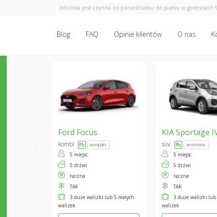
Infolinia jest czynna od poniedziałku do piątku w godzinach 9
Blog
FAQ
Opinie klientów
O nas
K
Ford
Focus
KIA
Sportage I
kombi
suv
kompakt
terenowe
5 miejsc
5 miejsc
5 drzwi
5 drzwi
ręczna
ręczna
TAK
TAK
3 duże walizki lub 5 małych
3 duże walizki lub
walizek
walizek