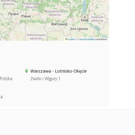
Leaflet
|
©
OpenStreetMap
contributors
Warszawa - Lotnisko-Okęcie
 Polska
Żwirki i Wigury 1
1a