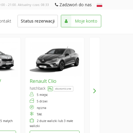
Zadzwoń do nas
:00 - 21:00. Aktualny czas:
08:33
ontakt
Status rezerwacji
Moje konto
V
Renault
Clio
hatchback
ekonomiczne
5 miejsc
5 drzwi
ręczna
TAK
 5 małych
2 duże walizki lub 3 małe
walizki