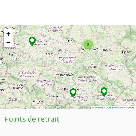
+
−
3
Leaflet
|
©
OpenStreetMap
contributors
Points de retrait