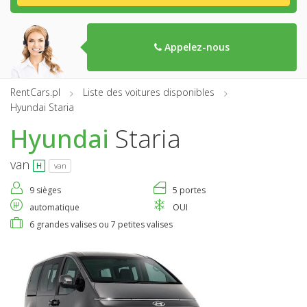
Appelez-nous
RentCars.pl
Liste des voitures disponibles
Hyundai Staria
Hyundai
Staria
van
van
9 sièges
5 portes
automatique
OUI
6 grandes valises ou 7 petites valises