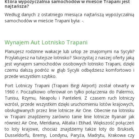
Która wypożyczalnia samochodów w mieście Trapani jest
najtańsza?
Według danych z ostatniego miesiąca najtańszą wypożyczalnią
samochodów w mieście Trapani była: -.
Wynajem Aut Lotnisko Trapani
Planujesz rodzinne wakacje lub urlop ze znajomymi na Sycylii?
Przylatujesz na tutejsze lotnisko? Skorzystaj z naszej oferty jaką
jest wynajem samochodów osobowych lotnisko Trapani, dzięki
czemu dalszą podróż w głąb Sycylii odbędziesz komfortowo i
przede wszystkim szybko.
Port Lotniczy Trapani (Trapani Birgi Airport) został otwarty w
1960 r. Początkowo oferował on tylko połączenia do Palermo,
Tunisu, Rzymu, Neapolu i Pantelerii. Z czasem ruch lotniczy
wzrósł, przede wszystkim dzięki uruchomieniu lotów krajowych,
obsługiwanych przez linie lotnicze Air One. Obecnie na lotnisku
w Trapani znajdziemy zarówno tanie linie lotnicze Ryanair jak
również Air One, Meridiana, Alitalia i Etihad. Większość połączeń
to loty krajowe, chociaż znajdziemy także loty do Brukseli,
Dusseldorfu, Bremy, Londynu, Paryża, Madrytu, Krakowa czy