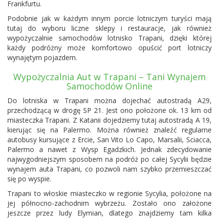
Frankfurtu.
Podobnie jak w każdym innym porcie lotniczym turyści mają
tutaj do wyboru liczne sklepy i restauracje, jak również
wypożyczalnie samochodów lotnisko Trapani, dzięki której
każdy podróżny może komfortowo opuścić port lotniczy
wynajętym pojazdem.
Wypożyczalnia Aut w Trapani – Tani Wynajem
Samochodów Online
Do lotniska w Trapani można dojechać autostradą A29,
przechodzącą w drogę SP 21. Jest ono położone ok. 13 km od
miasteczka Trapani. Z Katanii dojedziemy tutaj autostradą A 19,
kierując się na Palermo. Można również znaleźć regularne
autobusy kursujące z Ercie, San Vito Lo Capo, Marsalii, Sciacca,
Palermo a nawet z Wysp Egadzkich. Jednak zdecydowanie
najwygodniejszym sposobem na podróż po całej Sycylii będzie
wynajem auta Trapani, co pozwoli nam szybko przemieszczać
się po wyspie.
Trapani to włoskie miasteczko w regionie Sycylia, położone na
jej północno-zachodnim wybrzeżu. Zostało ono założone
jeszcze przez ludy Elymian, dlatego znajdziemy tam kilka