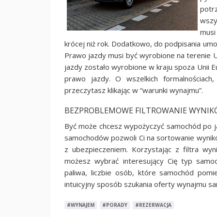
potr
wszy
musi
krócej niż rok. Dodatkowo, do podpisania um
Prawo jazdy musi być wyrobione na terenie Unii
jazdy zostało wyrobione w kraju spoza Unii 
prawo jazdy. O wszelkich formalnościac
przeczytasz klikając w “warunki wynajmu”.
BEZPROBLEMOWE FILTROWANIE WYNIK
Być może chcesz wypożyczyć samochód po jak
samochodów pozwoli Ci na sortowanie wynikó
z ubezpieczeniem. Korzystając z filtra wy
możesz wybrać interesujący Cię typ samoc
paliwa, liczbie osób, które samochód pomie
intuicyjny sposób szukania oferty wynajmu 
#WYNAJEM
#PORADY
#REZERWACJA