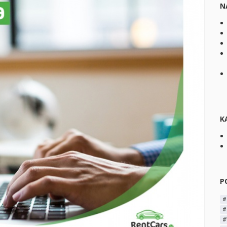
N
K
P
#
#
#