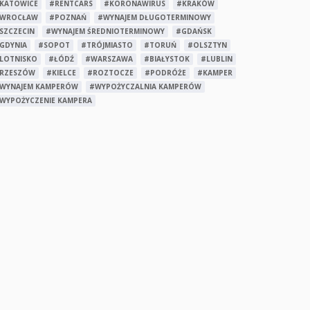
KATOWICE
#RENTCARS
#KORONAWIRUS
#KRAKÓW
WROCŁAW
#POZNAŃ
#WYNAJEM DŁUGOTERMINOWY
SZCZECIN
#WYNAJEM ŚREDNIOTERMINOWY
#GDAŃSK
GDYNIA
#SOPOT
#TRÓJMIASTO
#TORUŃ
#OLSZTYN
LOTNISKO
#ŁÓDŹ
#WARSZAWA
#BIAŁYSTOK
#LUBLIN
RZESZÓW
#KIELCE
#ROZTOCZE
#PODRÓŻE
#KAMPER
WYNAJEM KAMPERÓW
#WYPOŻYCZALNIA KAMPERÓW
WYPOŻYCZENIE KAMPERA