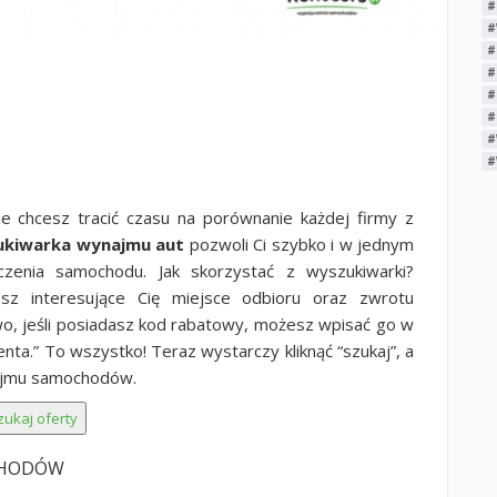
#
#
#
#
#
#
#
#
ie chcesz tracić czasu na porównanie każdej firmy z
ukiwarka wynajmu aut
pozwoli Ci szybko i w jednym
czenia samochodu. Jak skorzystać z wyszukiwarki?
sz interesujące Cię miejsce odbioru oraz zwrotu
o, jeśli posiadasz kod rabatowy, możesz wpisać go w
enta.” To wszystko! Teraz wystarczy kliknąć “szukaj”, a
najmu samochodów.
CHODÓW