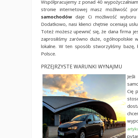
Współpracujemy z ponad 40 wypożyczalniami
stronie internetowej masz możliwość po
samochodów
daje Ci możliwość wyboru 
Dodatkowo, nasi klienci chętnie oceniają usł
Toteż możesz upewnić się, że dana firma je
zaprosiliśmy zarówno duże, ogólnopolskie 
lokalne. W ten sposób stworzyliśmy bazę,
Polsce.
PRZEJRZYSTE WARUNKI WYNAJMU
Jeśl
samo
Cię 
stos
dost
chce
wypo
artyk
pyta