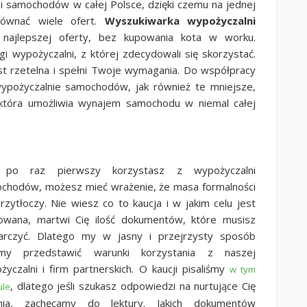
 samochodów w całej Polsce, dzięki czemu na jednej
równać wiele ofert.
Wyszukiwarka wypożyczalni
najlepszej oferty, bez kupowania kota w worku.
ugi wypożyczalni, z której zdecydowali się skorzystać.
st rzetelna i spełni Twoje wymagania. Do współpracy
wypożyczalnie samochodów, jak również te mniejsze,
 która umożliwia wynajem samochodu w niemal całej
i po raz pierwszy korzystasz z wypożyczalni
chodów, możesz mieć wrażenie, że masa formalności
przytłoczy. Nie wiesz co to kaucja i w jakim celu jest
owana, martwi Cię ilość dokumentów, które musisz
arczyć. Dlatego my w jasny i przejrzysty sposób
my przedstawić warunki korzystania z naszej
życzalni i firm partnerskich. O kaucji pisaliśmy
w tym
, dlatego jeśli szukasz odpowiedzi na nurtujące Cię
ule
nia, zachęcamy do lektury. Jakich dokumentów