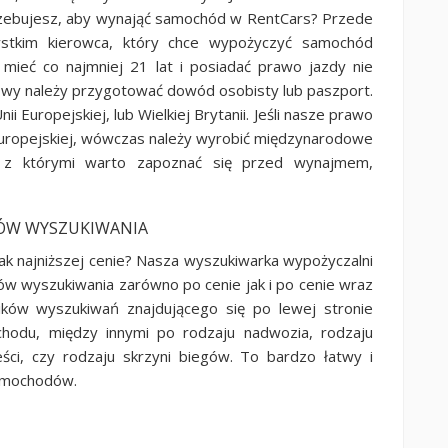
zebujesz, aby wynająć samochód w RentCars? Przede
stkim kierowca, który chce wypożyczyć samochód
 mieć co najmniej 21 lat i posiadać prawo jazdy nie
owy należy przygotować dowód osobisty lub paszport.
 Europejskiej, lub Wielkiej Brytanii. Jeśli nasze prawo
Europejskiej, wówczas należy wyrobić międzynarodowe
h, z którymi warto zapoznać się przed wynajmem,
ÓW WYSZUKIWANIA
 najniższej cenie? Nasza wyszukiwarka wypożyczalni
w wyszukiwania zarówno po cenie jak i po cenie wraz
ników wyszukiwań znajdującego się po lewej stronie
hodu, między innymi po rodzaju nadwozia, rodzaju
ści, czy rodzaju skrzyni biegów. To bardzo łatwy i
samochodów.