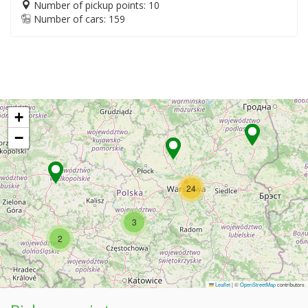
Number of pickup points: 10
Number of cars: 159
+
−
24
3
2
Leaflet
|
©
OpenStreetMap
contributors