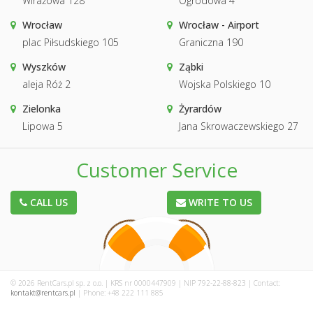
Wirażowa 128
Ogrodowa 4
Wrocław
Wrocław - Airport
plac Piłsudskiego 105
Graniczna 190
Wyszków
Ząbki
aleja Róż 2
Wojska Polskiego 10
Zielonka
Żyrardów
Lipowa 5
Jana Skrowaczewskiego 27
Customer Service
CALL US
WRITE TO US
© 2026 RentCars.pl sp. z o.o. | KRS nr 0000447909 | NIP 792-22-88-823 | Contact:
kontakt@rentcars.pl
| Phone: +48 222 111 885