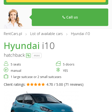
Call us
RentCars.pl
List of available cars
Hyundai i10
Hyundai
i10
hatchback
mini
5 seats
5 doors
manual
YES
1 large suitcase or 2 small suitcases
Client ratings:
4.70 / 5.00 (
71 reviews
)