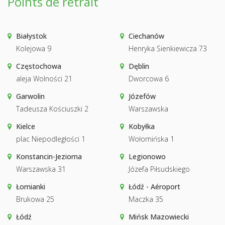
Points de retrait
Białystok
Ciechanów
Kolejowa 9
Henryka Sienkiewicza 73
Częstochowa
Dęblin
aleja Wolności 21
Dworcowa 6
Garwolin
Józefów
Tadeusza Kościuszki 2
Warszawska
Kielce
Kobyłka
plac Niepodległości 1
Wołomińska 1
Konstancin-Jeziorna
Legionowo
Warszawska 31
Józefa Piłsudskiego
Łomianki
Łódź - Aéroport
Brukowa 25
Maczka 35
Łódź
Mińsk Mazowiecki