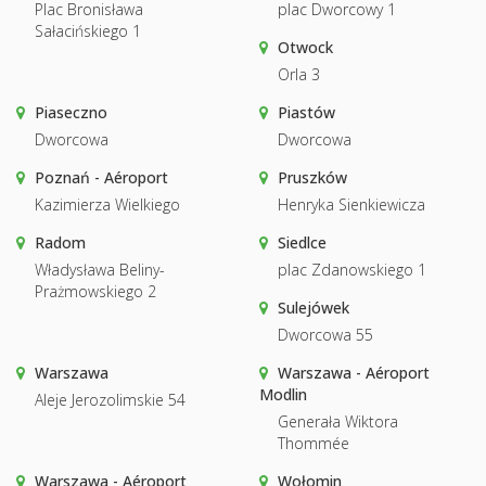
Plac Bronisława
plac Dworcowy 1
Sałacińskiego 1
Otwock
Orla 3
Piaseczno
Piastów
Dworcowa
Dworcowa
Poznań - Aéroport
Pruszków
Kazimierza Wielkiego
Henryka Sienkiewicza
Radom
Siedlce
Władysława Beliny-
plac Zdanowskiego 1
Prażmowskiego 2
Sulejówek
Dworcowa 55
Warszawa
Warszawa - Aéroport
Modlin
Aleje Jerozolimskie 54
Generała Wiktora
Thommée
Warszawa - Aéroport
Wołomin