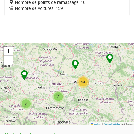
Nombre de points de ramassage: 10
Nombre de voitures: 159
+
−
24
3
2
Leaflet
|
©
OpenStreetMap
contributors