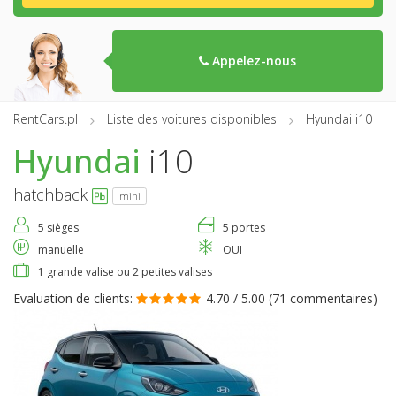
Appelez-nous
RentCars.pl
Liste des voitures disponibles
Hyundai i10
Hyundai
i10
hatchback
mini
5 sièges
5 portes
manuelle
OUI
1 grande valise ou 2 petites valises
Evaluation de clients:
4.70 / 5.00 (
71 commentaires
)