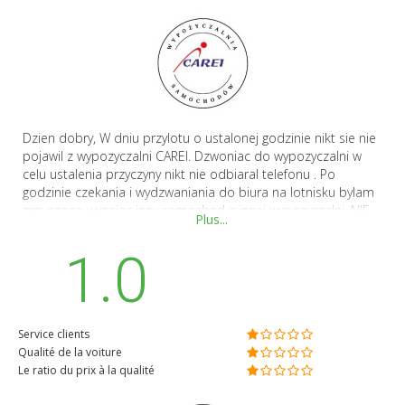
Dzien dobry, W dniu przylotu o ustalonej godzinie nikt sie nie
pojawil z wypozyczalni CAREI. Dzwoniac do wypozyczalni w
celu ustalenia przyczyny nikt nie odbiaral telefonu . Po
godzinie czekania i wydzwaniania do biura na lotnisku bylam
zmuszona wynajac inny samochod z innej wypozyczalni. NIE
Plus...
POLECAM WYPOZYCZALNI CAREI !!!!! BRAK SZACUNKU DO
KLIENTA!!!!!
1.0
Service clients
Qualité de la voiture
Le ratio du prix à la qualité