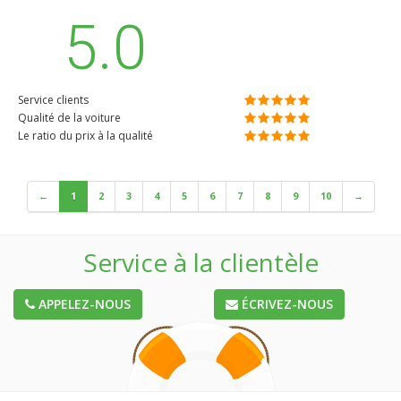
bezpieczeństwa i instytucji oraz środków masowego
5.0
przekazu. Jerzy Staszewski 30.12.2025
Service clients
Qualité de la voiture
Le ratio du prix à la qualité
←
1
2
3
4
5
6
7
8
9
10
→
Service à la clientèle
APPELEZ-NOUS
ÉCRIVEZ-NOUS