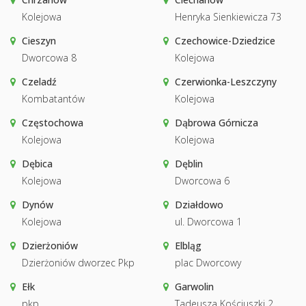
Kolejowa
Henryka Sienkiewicza 73
Cieszyn
Czechowice-Dziedzice
Dworcowa 8
Kolejowa
Czeladź
Czerwionka-Leszczyny
Kombatantów
Kolejowa
Częstochowa
Dąbrowa Górnicza
Kolejowa
Kolejowa
Dębica
Dęblin
Kolejowa
Dworcowa 6
Dynów
Działdowo
Kolejowa
ul. Dworcowa 1
Dzierżoniów
Elbląg
Dzierżoniów dworzec Pkp
plac Dworcowy
Ełk
Garwolin
pkp
Tadeusza Kościuszki 2