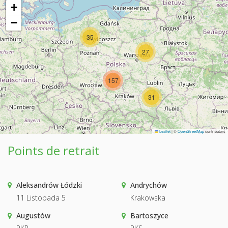
+
−
35
27
157
31
Leaflet
|
©
OpenStreetMap
contributors
Points de retrait
Aleksandrów Łódzki
Andrychów
11 Listopada 5
Krakowska
Augustów
Bartoszyce