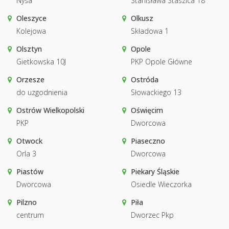
Nysa
Stanisława Staszica 18
Oleszyce
Olkusz
Kolejowa
Składowa 1
Olsztyn
Opole
Gietkowska 10J
PKP Opole Główne
Orzesze
Ostróda
do uzgodnienia
Słowackiego 13
Ostrów Wielkopolski
Oświęcim
PKP
Dworcowa
Otwock
Piaseczno
Orla 3
Dworcowa
Piastów
Piekary Śląskie
Dworcowa
Osiedle Wieczorka
Pilzno
Piła
centrum
Dworzec Pkp