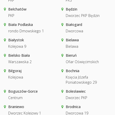
PKP
PKS
Bełchatów
Będzin
PKP
Dworzec PKP Będzin
Biała Podlaska
Białogard
rondo Dmowskiego 1
Dworcowa
Białystok
Bielawa
Kolejowa 9
Bielawa
Bielsko Biała
Bieruń
Warszawska 2
Ofiar Oświęcimskich
Biłgoraj
Bochnia
Kolejowa
Księcia Józefa
Poniatowskiego 29
Boguszów-Gorce
Bolesławiec
Centrum
Dworzec PKP
Braniewo
Brodnica
Dworzec Kolejowy 1
Dworcowa 19