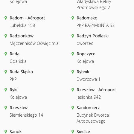
Kolejowa
Władysława Beliny-
Prażmowskiego 2
Radom - Aéroport
Radomsko
Lubelska 158
PKP RAEYMONTA 53
Radzionków
Radzyń Podlaski
Męczenników Oświęcimia
dworzec
Reda
Ropczyce
Gdańska
Kolejowa
Ruda Śląska
Rybnik
PKP
Dworcowa 1
Ryki
Rzeszów - Aéroport
Kolejowa
Jasionka 942
Rzeszów
Sandomierz
Siemieńskiego 14
Budynek Dworca
Autobusowego
Sanok
Siedlce