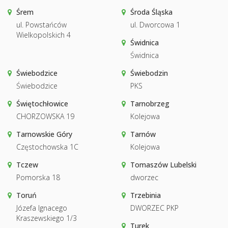
Śrem
Środa Śląska
ul. Powstańców
ul. Dworcowa 1
Wielkopolskich 4
Świdnica
Świdnica
Świebodzice
Świebodzin
Świebodzice
PKS
Świętochłowice
Tarnobrzeg
CHORZOWSKA 19
Kolejowa
Tarnowskie Góry
Tarnów
Częstochowska 1C
Kolejowa
Tczew
Tomaszów Lubelski
Pomorska 18
dworzec
Toruń
Trzebinia
Józefa Ignacego
DWORZEC PKP
Kraszewskiego 1/3
Turek