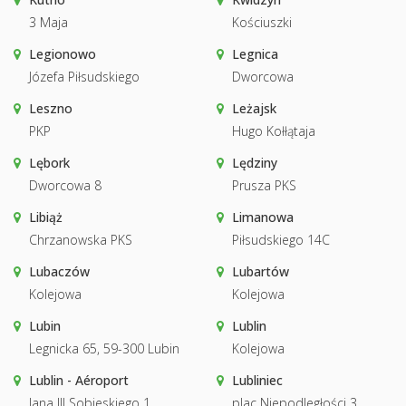
3 Maja
Kościuszki
Legionowo
Legnica
Józefa Piłsudskiego
Dworcowa
Leszno
Leżajsk
PKP
Hugo Kołłątaja
Lębork
Lędziny
Dworcowa 8
Prusza PKS
Libiąż
Limanowa
Chrzanowska PKS
Piłsudskiego 14C
Lubaczów
Lubartów
Kolejowa
Kolejowa
Lubin
Lublin
Legnicka 65, 59-300 Lubin
Kolejowa
Lublin - Aéroport
Lubliniec
Jana III Sobieskiego 1
plac Niepodległości 3