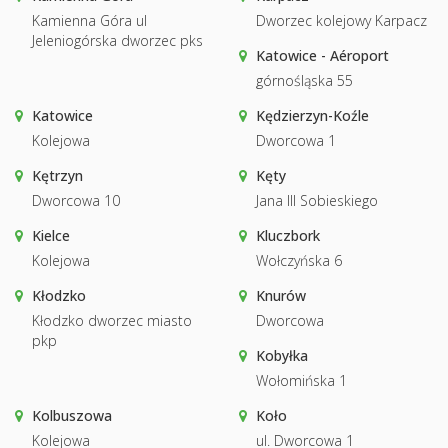
Kamienna Góra ul
Dworzec kolejowy Karpacz
Jeleniogórska dworzec pks
Katowice - Aéroport
górnośląska 55
Katowice
Kędzierzyn-Koźle
Kolejowa
Dworcowa 1
Kętrzyn
Kęty
Dworcowa 10
Jana III Sobieskiego
Kielce
Kluczbork
Kolejowa
Wołczyńska 6
Kłodzko
Knurów
Kłodzko dworzec miasto
Dworcowa
pkp
Kobyłka
Wołomińska 1
Kolbuszowa
Koło
Kolejowa
ul. Dworcowa 1