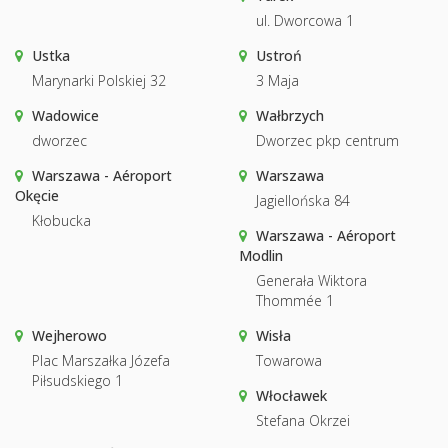
ul. Dworcowa 1
Ustka
Ustroń
Marynarki Polskiej 32
3 Maja
Wadowice
Wałbrzych
dworzec
Dworzec pkp centrum
Warszawa - Aéroport
Warszawa
Okęcie
Jagiellońska 84
Kłobucka
Warszawa - Aéroport
Modlin
Generała Wiktora
Thommée 1
Wejherowo
Wisła
Plac Marszałka Józefa
Towarowa
Piłsudskiego 1
Włocławek
Stefana Okrzei