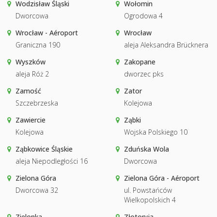
Wodzisław Śląski
Wołomin
Dworcowa
Ogrodowa 4
Wrocław - Aéroport
Wrocław
Graniczna 190
aleja Aleksandra Brücknera
Wyszków
Zakopane
aleja Róż 2
dworzec pks
Zamość
Zator
Szczebrzeska
Kolejowa
Zawiercie
Ząbki
Kolejowa
Wojska Polskiego 10
Ząbkowice Śląskie
Zduńska Wola
aleja Niepodległości 16
Dworcowa
Zielona Góra
Zielona Góra - Aéroport
Dworcowa 32
ul. Powstańców
Wielkopolskich 4
Zielonka
Złotoryja