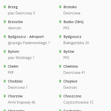
Brzeg
Brzesko
plac Dworcowy 3
Dworcowa
Brzozów
Busko-Zdrój
dworzec
PKS
Bydgoszcz - Aéroport
Bydgoszcz
Ignacego Paderewskiego 1
Białogardzka 2A
Bytom
Bytów
plac Wolskiego 1
PKS
Chełm
Chełmno
PKP
Dworcowa 41
Chodzież
Chojnice
Dworcowa 1
Dworzec
Chorzów
Choszczno
Armii Krajowej 46
Częstochowska 1C
Chrzanów
Ciechanów