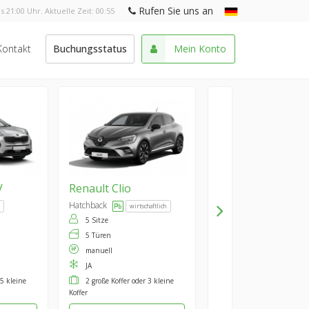
Rufen Sie uns an
s 21:00 Uhr. Aktuelle Zeit:
00:55
Kontakt
Buchungsstatus
Mein Konto
V
Renault
Clio
Hatchback
wirtschaftlich
5 Sitze
5 Türen
manuell
JA
 5 kleine
2 große Koffer oder 3 kleine
Koffer