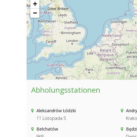
+
−
Abholungsstationen
Aleksandrów Łódzki
Andr
11 Listopada 5
Krak
Bełchatów
Będz
PKP
Dwor