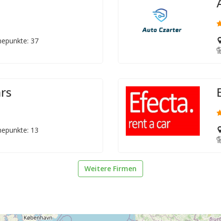
epunkte: 37
rs
epunkte: 13
Weitere Firmen