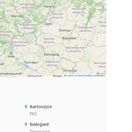
Leaflet
|
©
OpenStreetMap
contributors
Bartoszyce
PKS
Białogard
Dworcowa