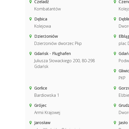
Czeladź
Czer
Kombatantów
Kolej
Dębica
Dębli
Kolejowa
Dwor
Dzierżoniów
Elblą
Dzierżoniów dworzec Pkp
plac
Gdańsk - Flughafen
Gdań
Juliusza Słowackiego 200, 80-298
Podwa
Gdańsk
Gliwi
PKP
Gorlice
Gorzó
Bardiowska 1
Elżbi
Grójec
Grud
Armii Krajowej
Dwor
Jarosław
Jasło