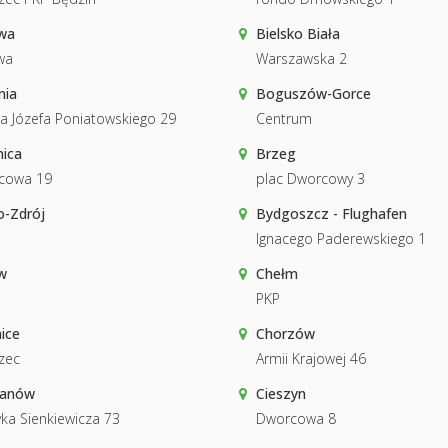
wa
Bielsko Biała
wa
Warszawska 2
nia
Boguszów-Gorce
ia Józefa Poniatowskiego 29
Centrum
ica
Brzeg
cowa 19
plac Dworcowy 3
o-Zdrój
Bydgoszcz - Flughafen
Ignacego Paderewskiego 1
w
Chełm
PKP
ice
Chorzów
zec
Armii Krajowej 46
hanów
Cieszyn
ka Sienkiewicza 73
Dworcowa 8