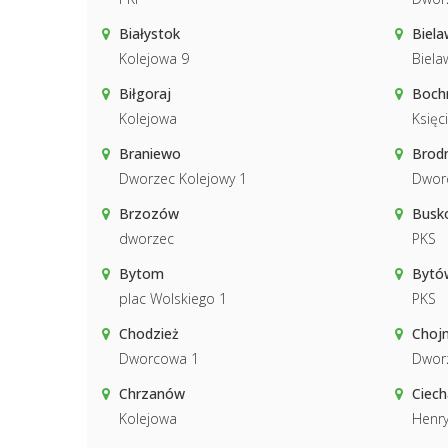
Białystok
Biela
Kolejowa 9
Biela
Biłgoraj
Boch
Kolejowa
Księc
Braniewo
Brodn
Dworzec Kolejowy 1
Dwor
Brzozów
Busk
dworzec
PKS
Bytom
Bytó
plac Wolskiego 1
PKS
Chodzież
Chojn
Dworcowa 1
Dwor
Chrzanów
Ciec
Kolejowa
Henry