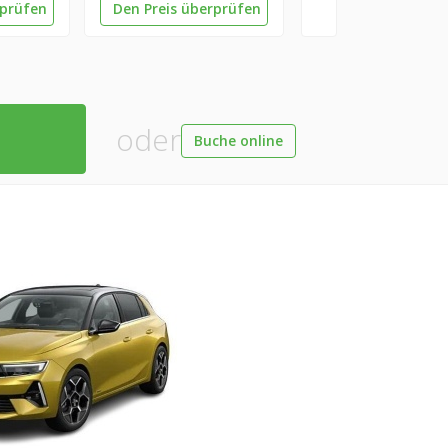
rprüfen
Den Preis überprüfen
oder
Buche online