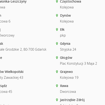
wionka-Leszczyny
Częstochowa
owa
Kolejowa
n
Dynów
cowa 6
Kolejowa
g
Ełk
 Dworcowy
pkp
sk
Gdynia
le Grodzkie 2, 80-700 Gdańsk
Stryjska 24
ce
Głogów
Plac Konstytucji 3 Maja 2
w Wielkopolski
Grajewo
ety Zawackiej 43
Kolejowa 19
ziądz
Iława
cowa 45
Dworcowa
Jastrzębie-Zdrój