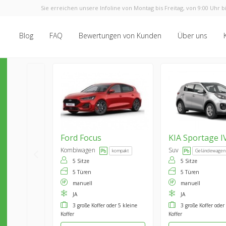
Sie erreichen unsere Infoline von Montag bis Freitag, von 9:00 Uhr bi
Blog
FAQ
Bewertungen von Kunden
Über uns
Ford
Focus
KIA
Sportage I
Kombiwagen
Suv
kompakt
Geländewagen
5 Sitze
5 Sitze
5 Türen
5 Türen
manuell
manuell
JA
JA
3 große Koffer oder 5 kleine
3 große Koffer oder
Koffer
Koffer