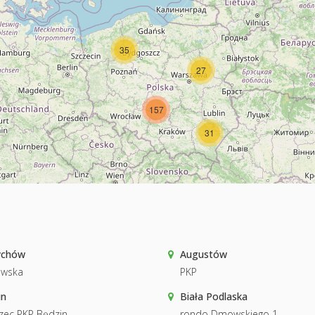
35
27
157
31
ychów
Augustów
owska
PKP
in
Biała Podlaska
zec PKP Będzin
rondo Dmowskiego 1