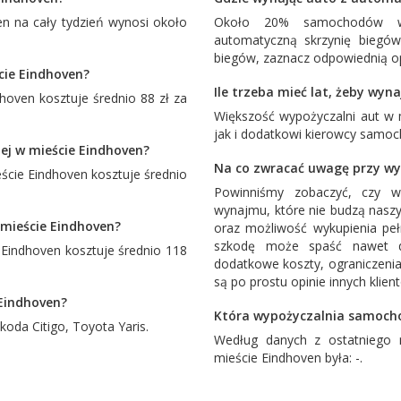
 na cały tydzień wynosi około
Około 20% samochodów wy
automatyczną skrzynię biegó
biegów, zaznacz odpowiednią op
cie Eindhoven?
Ile trzeba mieć lat, żeby wy
oven kosztuje średnio 88 zł za
Większość wypożyczalni aut w
jak i dodatkowi kierowcy samoc
ej w mieście Eindhoven?
Na co zwracać uwagę przy w
cie Eindhoven kosztuje średnio
Powinniśmy zobaczyć, czy w
wynajmu, które nie budzą naszy
 mieście Eindhoven?
oraz możliwość wykupienia pe
szkodę może spaść nawet d
indhoven kosztuje średnio 118
dodatkowe koszty, ograniczenia
są po prostu opinie innych klien
 Eindhoven?
Która wypożyczalnia samocho
koda Citigo
,
Toyota Yaris
.
Według danych z ostatniego 
mieście Eindhoven była: -.