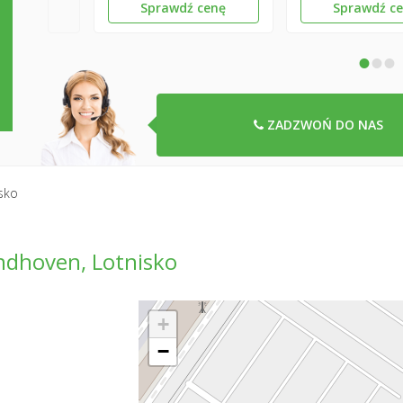
Sprawdź cenę
Sprawdź c
•
•
•
ZADZWOŃ DO NAS
sko
dhoven, Lotnisko
+
−