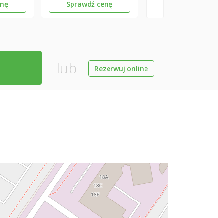
enę
Sprawdź cenę
lub
Rezerwuj online