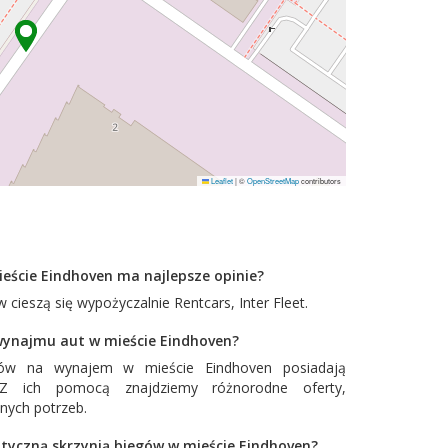
Leaflet
|
©
OpenStreetMap
contributors
eście Eindhoven ma najlepsze opinie?
 cieszą się wypożyczalnie
Rentcars
,
Inter Fleet
.
 wynajmu aut w mieście Eindhoven?
dów na wynajem w mieście Eindhoven posiadają
. Z ich pomocą znajdziemy różnorodne oferty,
nych potrzeb.
tyczną skrzynią biegów w mieście Eindhoven?