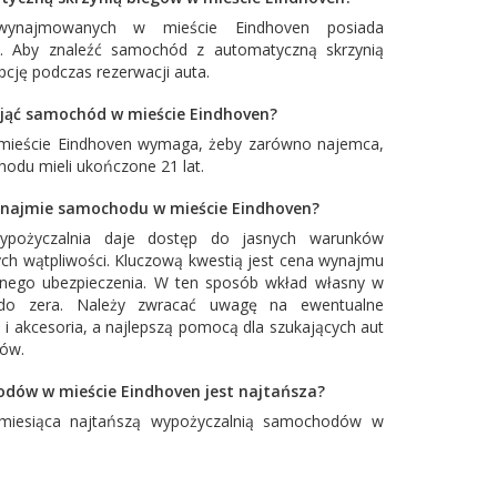
najmowanych w mieście Eindhoven posiada
w. Aby znaleźć samochód z automatyczną skrzynią
cję podczas rezerwacji auta.
nająć samochód w mieście Eindhoven?
 mieście Eindhoven wymaga, żeby zarówno najemca,
hodu mieli ukończone 21 lat.
ynajmie samochodu w mieście Eindhoven?
ypożyczalnia daje dostęp do jasnych warunków
ch wątpliwości. Kluczową kwestią jest cena wynajmu
łnego ubezpieczenia. W ten sposób wkład własny w
o zera. Należy zwracać uwagę na ewentualne
 i akcesoria, a najlepszą pomocą dla szukających aut
tów.
dów w mieście Eindhoven jest najtańsza?
miesiąca najtańszą wypożyczalnią samochodów w