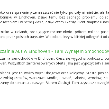
zybko oraz sprawnie przemieszczać nie tylko po całymi mieście, ale 
 lotnisku w Eindhoven. Dzięki temu bez żadnego problemu dojed
żeniem i w różnej klasie, dzięki czemu każdy Klient znajdzie u nas
otnisko w Holandii, obsługujące rocznie około półtora miliona pasaż
rane przez polskich turystów. W dodatku leży w bliskiej odległości
zalnia Aut w Eindhoven - Tani Wynajem Smochodó
yczalnia samochodów w Eindhoven. Ciesz się wygodną podróżą z lot
hoven. Wszystkich zainteresowanych ofertą jaką jest wypożyczalnia
landii. Jest to ważny węzeł drogowy oraz kolejowy. Miasto posiada t
ia z Polską (Kraków, Warszawa Modlin, Poznań, Gdańsk, Wrocław, Kato
amy do kontaktu z naszym Biurem Obsługi. Tam uzyskasz szczegóło