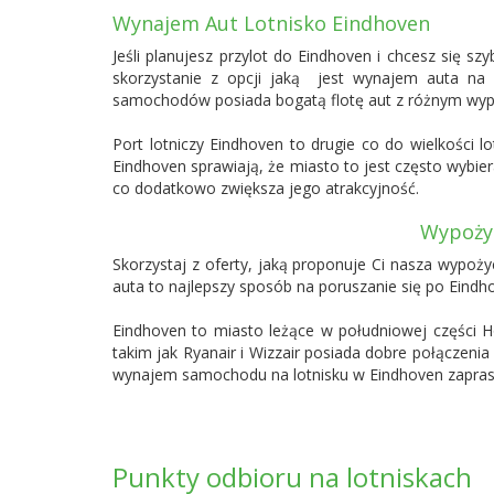
Wynajem Aut Lotnisko Eindhoven
Jeśli planujesz przylot do Eindhoven i chcesz się s
skorzystanie z opcji jaką jest wynajem auta na
samochodów posiada bogatą flotę aut z różnym wyposa
Port lotniczy Eindhoven to drugie co do wielkości l
Eindhoven sprawiają, że miasto to jest często wybie
co dodatkowo zwiększa jego atrakcyjność.
Wypożyc
Skorzystaj z oferty, jaką proponuje Ci nasza wypoż
auta to najlepszy sposób na poruszanie się po Eind
Eindhoven to miasto leżące w południowej części Ho
takim jak Ryanair i Wizzair posiada dobre połączen
wynajem samochodu na lotnisku w Eindhoven zaprasz
Punkty odbioru na lotniskach