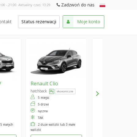
Zadzwoń do nas
:00 - 21:00. Aktualny czas:
13:29
ontakt
Status rezerwacji
Moje konto
V
Renault
Clio
hatchback
ekonomiczne
5 miejsc
5 drzwi
ręczna
TAK
 5 małych
2 duże walizki lub 3 małe
walizki