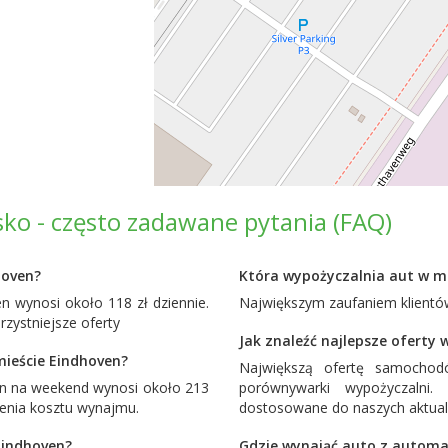
ko - często zadawane pytania (FAQ)
hoven?
Która wypożyczalnia aut w mi
 wynosi około 118 zł dziennie.
Największym zaufaniem klientów
ystniejsze oferty
Jak znaleźć najlepsze oferty
ieście Eindhoven?
Największą ofertę samocho
n na weekend wynosi około 213
porównywarki wypożyczalni
żenia kosztu wynajmu.
dostosowane do naszych aktual
Eindhoven?
Gdzie wynająć auto z automa