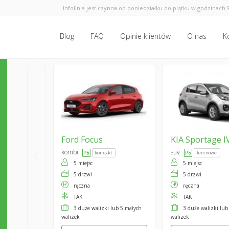
Infolinia jest czynna od poniedziałku do piątku w godzinach 9
Blog
FAQ
Opinie klientów
O nas
K
Ford
Focus
KIA
Sportage I
kombi
suv
kompakt
terenowe
5 miejsc
5 miejsc
5 drzwi
5 drzwi
ręczna
ręczna
TAK
TAK
3 duże walizki lub 5 małych
3 duże walizki lub
walizek
walizek