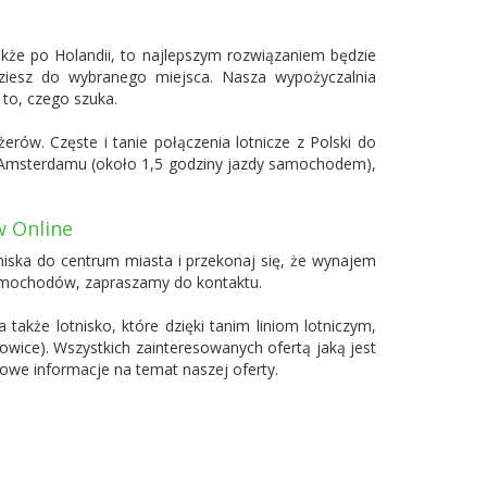
także po Holandii, to najlepszym rozwiązaniem będzie
ziesz do wybranego miejsca. Nasza wypożyczalnia
 to, czego szuka.
erów. Częste i tanie połączenia lotnicze z Polski do
 od Amsterdamu (około 1,5 godziny jazdy samochodem),
w Online
niska do centrum miasta i przekonaj się, że wynajem
 samochodów, zapraszamy do kontaktu.
akże lotnisko, które dzięki tanim liniom lotniczym,
wice). Wszystkich zainteresowanych ofertą jaką jest
we informacje na temat naszej oferty.