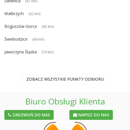
Świdnica
(61 km)
Wałbrzych
(62 km)
Boguszów-Gorce
(65 km)
Świebodzice
(69 km)
Jaworzyna Śląska
(70 km)
ZOBACZ WSZYSTKIE PUNKTY ODBIORU
Biuro Obsługi Klienta
ZADZWOŃ DO NAS
NAPISZ DO NAS