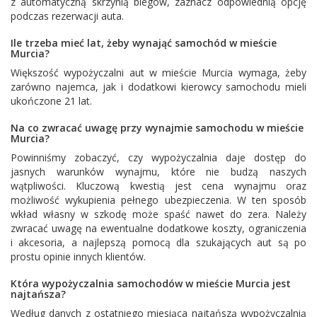
z automatyczną skrzynią biegów, zaznacz odpowiednią opcję
podczas rezerwacji auta.
Ile trzeba mieć lat, żeby wynająć samochód w mieście
Murcia?
Większość wypożyczalni aut w mieście Murcia wymaga, żeby
zarówno najemca, jak i dodatkowi kierowcy samochodu mieli
ukończone 21 lat.
Na co zwracać uwagę przy wynajmie samochodu w mieście
Murcia?
Powinniśmy zobaczyć, czy wypożyczalnia daje dostęp do
jasnych warunków wynajmu, które nie budzą naszych
wątpliwości. Kluczową kwestią jest cena wynajmu oraz
możliwość wykupienia pełnego ubezpieczenia. W ten sposób
wkład własny w szkodę może spaść nawet do zera. Należy
zwracać uwagę na ewentualne dodatkowe koszty, ograniczenia
i akcesoria, a najlepszą pomocą dla szukających aut są po
prostu opinie innych klientów.
Która wypożyczalnia samochodów w mieście Murcia jest
najtańsza?
Według danych z ostatniego miesiąca najtańszą wypożyczalnią