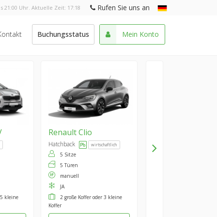
Rufen Sie uns an
s 21:00 Uhr. Aktuelle Zeit:
17:18
Kontakt
Buchungsstatus
Mein Konto
V
Renault
Clio
Hatchback
wirtschaftlich
5 Sitze
5 Türen
manuell
JA
 5 kleine
2 große Koffer oder 3 kleine
Koffer