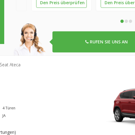
Den Preis überprüfen
Den Preis übe
•
•
•
RUFEN SIE UNS AN
Seat Ateca
4 Türen
JA
rtungen
)