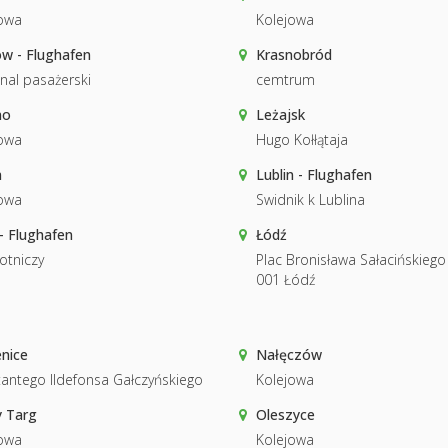
owa
Kolejowa
w - Flughafen
Krasnobród
nal pasażerski
cemtrum
no
Leżajsk
owa
Hugo Kołłątaja
n
Lublin - Flughafen
owa
Swidnik k Lublina
- Flughafen
Łódź
lotniczy
Plac Bronisława Sałacińskiego 
001 Łódź
nice
Nałęczów
antego Ildefonsa Gałczyńskiego
Kolejowa
 Targ
Oleszyce
owa
Kolejowa