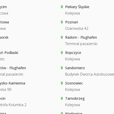
ęcim
Piekary Śląskie
cowa
Kolejowa
atowa
Poznań
owa
Ożarowska 42
worsk
Radom - Flughafen
Terminal pasażerski
ń Podlaski
Ropczyce
zec
Kolejowa
ów - Flughafen
Sandomierz
nal pasażerski
Budynek Dworca Autobusow
żysko-Kamienna
Sosnowiec
ska 99
Kolejowa
cin
Tarnobrzeg
ztofa Kolumba 2
Kolejowa
inia
Wadowice