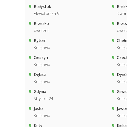
Białystok
Biels
Elewatorska 9
Dwor
Brzesko
Brzo
dworzec
dwor
Bytom
Cheł
Kolejowa
Kolej
Cieszyn
Czec
Kolejowa
Kolej
Dębica
Dyn
Kolejowa
Kolej
Gdynia
Gliwi
Stryjska 24
Kolej
Jasło
Jawo
Kolejowa
Kolej
Kęty
Kielc