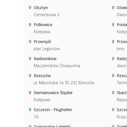
Olsztyn
Oświ
Cementowa 3
Dwor
Polkowice
Poni
Kolejowa
Kolej
Przemyśl
Prze
plac Legionów
kino
Radzionków
Radzy
Męczenników Oświęcimia
dwor
Rzeszów
Rzesz
ul. Miłocińska 1a 35-232 Rzeszów
Termi
Siemianowice Śląskie
Skar
Kolejowa
Rejow
Szczecin - Flughafen
Szcze
1A
Krzys
Tomaszów Lubelski
Trzeb