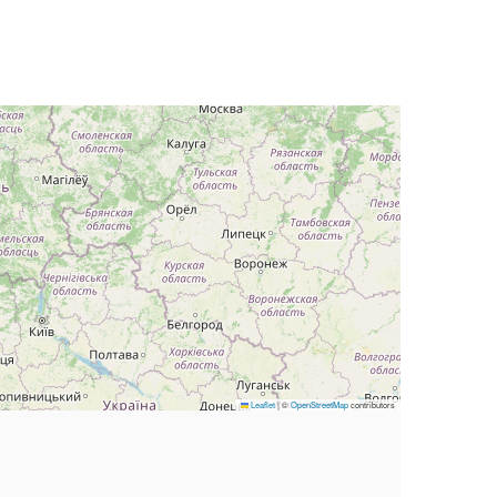
Leaflet
|
©
OpenStreetMap
contributors