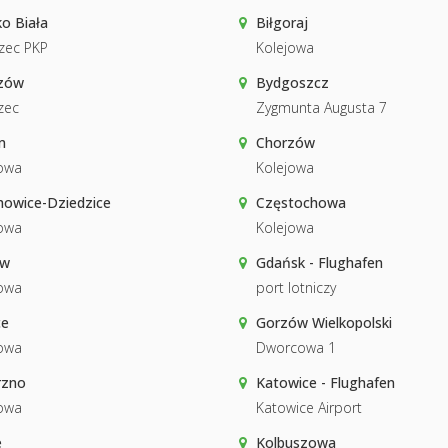
ko Biała
Biłgoraj
zec PKP
Kolejowa
zów
Bydgoszcz
zec
Zygmunta Augusta 7
m
Chorzów
owa
Kolejowa
howice-Dziedzice
Częstochowa
owa
Kolejowa
ów
Gdańsk - Flughafen
owa
port lotniczy
ce
Gorzów Wielkopolski
owa
Dworcowa 1
rzno
Katowice - Flughafen
owa
Katowice Airport
e
Kolbuszowa