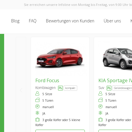
Sie erreichen unsere Infoline von Montag bis Freitag, von 9:00 Uhr bi
Blog
FAQ
Bewertungen von Kunden
Über uns
Ford
Focus
KIA
Sportage I
Kombiwagen
Suv
kompakt
Geländewagen
5 Sitze
5 Sitze
5 Türen
5 Türen
manuell
manuell
JA
JA
3 große Koffer oder 5 kleine
3 große Koffer oder
Koffer
Koffer