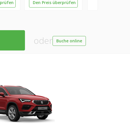
rprüfen
Den Preis überprüfen
oder
Buche online