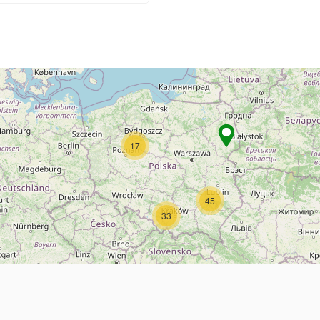
17
45
33