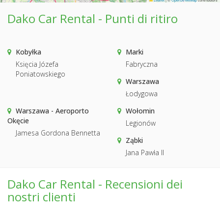
Dako Car Rental - Punti di ritiro
Kobyłka
Marki
Księcia Józefa
Fabryczna
Poniatowskiego
Warszawa
Łodygowa
Warszawa - Aeroporto
Wołomin
Okęcie
Legionów
Jamesa Gordona Bennetta
Ząbki
Jana Pawła II
Dako Car Rental - Recensioni dei
nostri clienti