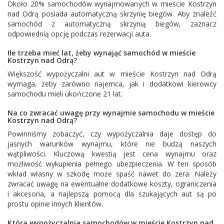
Około 20% samochodów wynajmowanych w mieście Kostrzyn
nad Odrą posiada automatyczną skrzynię biegów. Aby znaleźć
samochód z automatyczną skrzynią biegów, zaznacz
odpowiednią opcję podczas rezerwacji auta.
Ile trzeba mieć lat, żeby wynająć samochód w mieście
Kostrzyn nad Odrą?
Większość wypożyczalni aut w mieście Kostrzyn nad Odrą
wymaga, żeby zarówno najemca, jak i dodatkowi kierowcy
samochodu mieli ukończone 21 lat.
Na co zwracać uwagę przy wynajmie samochodu w mieście
Kostrzyn nad Odrą?
Powinniśmy zobaczyć, czy wypożyczalnia daje dostęp do
jasnych warunków wynajmu, które nie budzą naszych
wątpliwości. Kluczową kwestią jest cena wynajmu oraz
możliwość wykupienia pełnego ubezpieczenia. W ten sposób
wkład własny w szkodę może spaść nawet do zera. Należy
zwracać uwagę na ewentualne dodatkowe koszty, ograniczenia
i akcesoria, a najlepszą pomocą dla szukających aut są po
prostu opinie innych klientów.
Która wypożyczalnia samochodów w mieście Kostrzyn nad