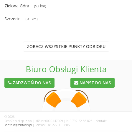
Zielona Góra
(93 km)
Szczecin
(93 km)
ZOBACZ WSZYSTKIE PUNKTY ODBIORU
Biuro Obsługi Klienta
ZADZWOŃ DO NAS
NAPISZ DO NAS
© 2026
RentCars.pl sp. z o.o. | KRS nr 0000447909 | NIP 792-22-88-823 | Kontakt:
kontakt@rentcars.pl
| Telefon: +48 222 111 885