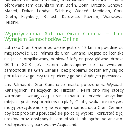
oferowane tam kierunki to m.in. Berlin, Bonn, Drezno, Genewa,
Madryt, Dakar, Londyn, Salzburg, Wiedeń, Mediolan, Cork,
Dublin, Edynburg, Belfast, Katowice, Poznań, Warszawa,
Helsinki.
Wypożyczalnia Aut na Gran Canaria – Tani
Wynajem Samochodów Online
Lotnisko Gran Canaria położone jest ok. 18 km na południe od
miejscowości Las Palmas de Gran Canaria. Dojazd od lotniska
nie jest skomplikowany, ponieważ leży on przy głównej drodze
GC-1 i GC-3. Jeśli zatem zdecydujemy się na wynajem
samochodu na Gran Canaria, bez problemu dostaniemy się do
portu lotniczego, czy też opuścimy go bez zbędnych przesiadek.
Las Palmas de Gran Canaria to miasto położone na Wyspach
Kanaryjskich, należących do Hiszpanii. Pełni ono rolę stolicy
Autonomii Kanaryjskiej. Gran Canaria to przede wszystkim
miejsce, gdzie wypoczniemy na plaży. Osoby szukające rozrywki
mogą zdecydować się na wynajem samochodu Gran Canaria,
aby bez problemu poruszać się po całej wyspie i korzystać z jej
uroków oraz dostępnych tam atrakcji jak ogród botaniczno-
zoologiczny czy park wodny Acqualand.