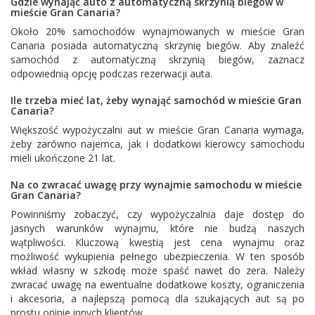
Gdzie wynająć auto z automatyczną skrzynią biegów w
mieście Gran Canaria?
Około 20% samochodów wynajmowanych w mieście Gran
Canaria posiada automatyczną skrzynię biegów. Aby znaleźć
samochód z automatyczną skrzynią biegów, zaznacz
odpowiednią opcję podczas rezerwacji auta.
Ile trzeba mieć lat, żeby wynająć samochód w mieście Gran
Canaria?
Większość wypożyczalni aut w mieście Gran Canaria wymaga,
żeby zarówno najemca, jak i dodatkowi kierowcy samochodu
mieli ukończone 21 lat.
Na co zwracać uwagę przy wynajmie samochodu w mieście
Gran Canaria?
Powinniśmy zobaczyć, czy wypożyczalnia daje dostęp do
jasnych warunków wynajmu, które nie budzą naszych
wątpliwości. Kluczową kwestią jest cena wynajmu oraz
możliwość wykupienia pełnego ubezpieczenia. W ten sposób
wkład własny w szkodę może spaść nawet do zera. Należy
zwracać uwagę na ewentualne dodatkowe koszty, ograniczenia
i akcesoria, a najlepszą pomocą dla szukających aut są po
prostu opinie innych klientów.