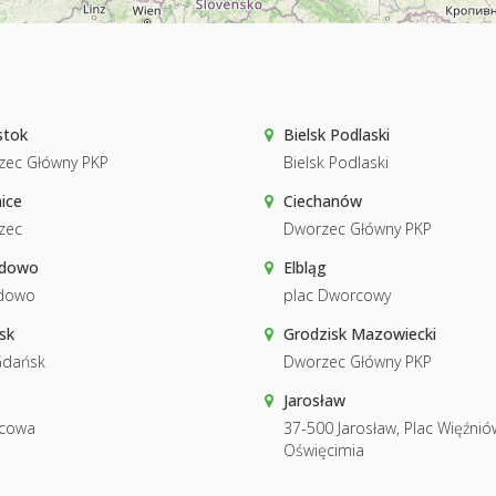
stok
Bielsk Podlaski
zec Główny PKP
Bielsk Podlaski
ice
Ciechanów
zec
Dworzec Główny PKP
łdowo
Elbląg
łdowo
plac Dworcowy
sk
Grodzisk Mazowiecki
Gdańsk
Dworzec Główny PKP
Jarosław
cowa
37-500 Jarosław, Plac Więźnió
Oświęcimia