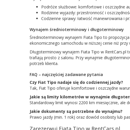
Podróże służbowe: komfortowe i oszczędne au
Rodzinne wyjazdy: przestronność i oszczędność
Codzienne sprawy: łatwość manewrowania i pr
Wynajem średnioterminowy i długoterminowy
Średnioterminowy wynajem Fiata Tipo to propozycja 
ekonomicznego samochodu w niższej cenie niż przy
Długoterminowy wynajem Fiata Tipo w RentCars.pl to 
trafiają prosto z salonu. Przy wynajmie długotermi
potrzeb klienta.
FAQ – najczęściej zadawane pytania
Czy Fiat Tipo nadaje się do codziennej jazdy?
Tak, Fiat Tipo oferuje komfortowe i oszczędne warunk
Jakie są limity kilometrów w wynajmie długot
Standardowy limit wynosi 2200 km miesięcznie, ale d
Jakie dokumenty są potrzebne do wynajmu?
Prawo jazdy (min. 1 rok) oraz dowód osobisty lub pas
Zarezerwuj Fiata Tipo w RentCars.pl