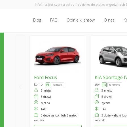
Infolinia jest czynna od poniedziałku do piątku w godzinach 9
Blog
FAQ
Opinie klientów
O nas
K
Ford
Focus
KIA
Sportage I
kombi
suv
kompakt
terenowe
5 miejsc
5 miejsc
5 drzwi
5 drzwi
ręczna
ręczna
TAK
TAK
3 duże walizki lub 5 małych
3 duże walizki lub
walizek
walizek