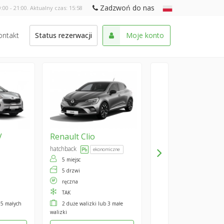
Zadzwoń do nas
:00 - 21:00. Aktualny czas:
15:58
ontakt
Status rezerwacji
Moje konto
V
Renault
Clio
hatchback
ekonomiczne
5 miejsc
5 drzwi
ręczna
TAK
 5 małych
2 duże walizki lub 3 małe
walizki