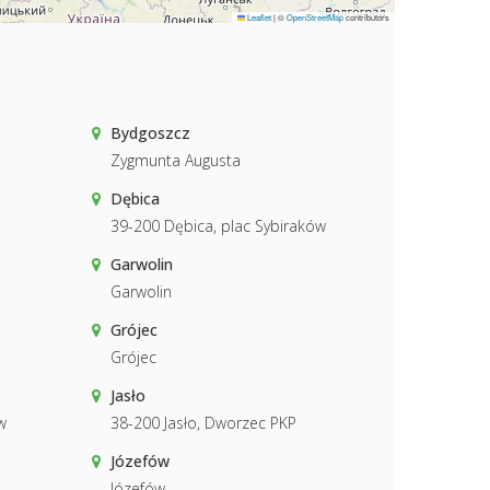
Leaflet
|
©
OpenStreetMap
contributors
Bydgoszcz
Zygmunta Augusta
Dębica
39-200 Dębica, plac Sybiraków
Garwolin
Garwolin
Grójec
Grójec
Jasło
w
38-200 Jasło, Dworzec PKP
Józefów
Józefów