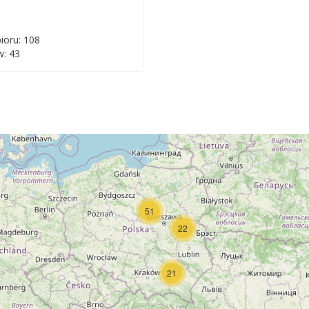
ioru: 108
: 43
51
22
21