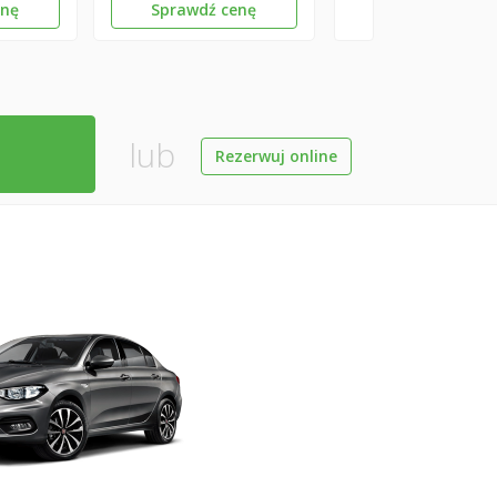
enę
Sprawdź cenę
lub
Rezerwuj online