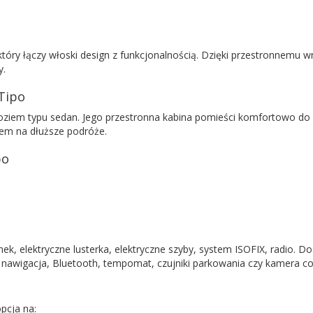
tóry łączy włoski design z funkcjonalnością. Dzięki przestronnemu 
y.
 Tipo
oziem typu sedan. Jego przestronna kabina pomieści komfortowo do p
rem na dłuższe podróże.
po
mek, elektryczne lusterka, elektryczne szyby, system ISOFIX, radio
awigacja, Bluetooth, tempomat, czujniki parkowania czy kamera co
pcja na: