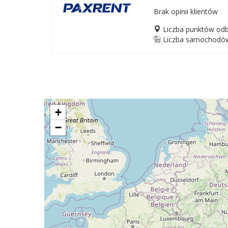
Brak opinii klientów
Liczba punktów odb
Liczba samochodów
+
−