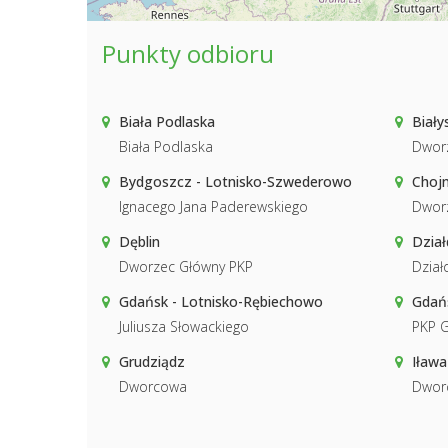
Punkty odbioru
Biała Podlaska
Biały
Biała Podlaska
Dwor
Bydgoszcz - Lotnisko-Szwederowo
Chojn
Ignacego Jana Paderewskiego
Dwor
Dęblin
Dzia
Dworzec Główny PKP
Dzia
Gdańsk - Lotnisko-Rębiechowo
Gdań
Juliusza Słowackiego
PKP 
Grudziądz
Iława
Dworcowa
Dwor