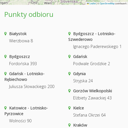
Leaflet
|
©
OpenStreetMap
contributors
Punkty odbioru
Białystok
Bydgoszcz - Lotnisko-
Szwederowo
Wierzbowa 8
Ignacego Paderewskiego 1
Bydgoszcz
Gdańsk
Fordońska 393
Podwale Grodzkie 2
Gdańsk - Lotnisko-
Gdynia
Rębiechowo
Stryjska 24
Juliusza Słowackiego 200
Gorzów Wielkopolski
Elżbiety Zawackiej 43
Katowice - Lotnisko-
Kielce
Pyrzowice
Stefana Okrzei 64
Wolności 90
Kraków