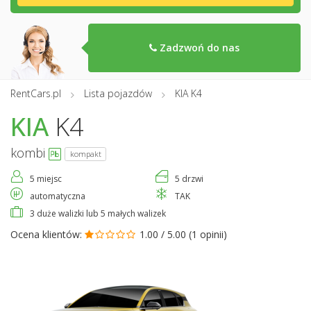
Zadzwoń do nas
RentCars.pl
Lista pojazdów
KIA K4
KIA
K4
kombi
kompakt
5 miejsc
5 drzwi
automatyczna
TAK
3 duże walizki lub 5 małych walizek
Ocena klientów:
1.00 / 5.00 (
1 opinii
)