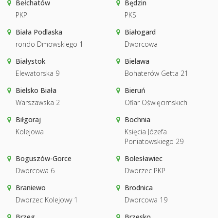
Bełchatów
Będzin
PKP
PKS
Biała Podlaska
Białogard
rondo Dmowskiego 1
Dworcowa
Białystok
Bielawa
Elewatorska 9
Bohaterów Getta 21
Bielsko Biała
Bieruń
Warszawska 2
Ofiar Oświęcimskich
Biłgoraj
Bochnia
Kolejowa
Księcia Józefa
Poniatowskiego 29
Boguszów-Gorce
Bolesławiec
Dworcowa 6
Dworzec PKP
Braniewo
Brodnica
Dworzec Kolejowy 1
Dworcowa 19
Brzeg
Brzesko