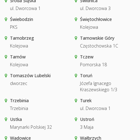
Środa Śląska
Świdnica
ul. Dworcowa 1
ul. Dworcowa 3
Świebodzin
Świętochłowice
PKS
Kolejowa
Tarnobrzeg
Tarnowskie Góry
Kolejowa
Częstochowska 1C
Tarnów
Tczew
Kolejowa
Pomorska 18
Tomaszów Lubelski
Toruń
dworzec
Józefa Ignacego
Kraszewskiego 1/3
Trzebinia
Turek
Trzebinia
ul. Dworcowa 1
Ustka
Ustroń
Marynarki Polskiej 32
3 Maja
Wadowice
Wałbrzych