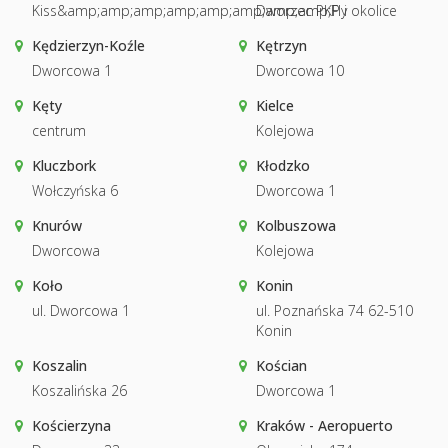
Kiss&amp;amp;amp;amp;amp;amp;amp;amp;Fly
Dworzec PKP i okolice
Kędzierzyn-Koźle
Kętrzyn
Dworcowa 1
Dworcowa 10
Kęty
Kielce
centrum
Kolejowa
Kluczbork
Kłodzko
Wołczyńska 6
Dworcowa 1
Knurów
Kolbuszowa
Dworcowa
Kolejowa
Koło
Konin
ul. Dworcowa 1
ul. Poznańska 74 62-510
Konin
Koszalin
Kościan
Koszalińska 26
Dworcowa 1
Kościerzyna
Kraków - Aeropuerto