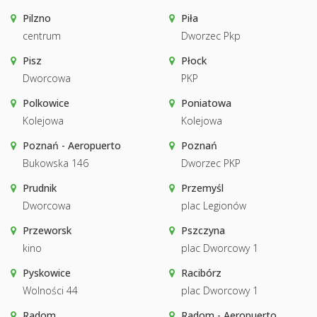
Pilzno
Piła
centrum
Dworzec Pkp
Pisz
Płock
Dworcowa
PKP
Polkowice
Poniatowa
Kolejowa
Kolejowa
Poznań - Aeropuerto
Poznań
Bukowska 146
Dworzec PKP
Prudnik
Przemyśl
Dworcowa
plac Legionów
Przeworsk
Pszczyna
kino
plac Dworcowy 1
Pyskowice
Racibórz
Wolności 44
plac Dworcowy 1
Radom
Radom - Aeropuerto