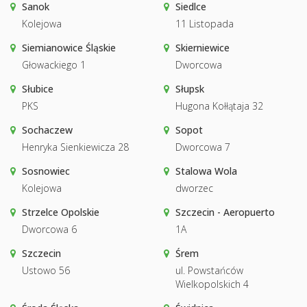
Sanok
Siedlce
Kolejowa
11 Listopada
Siemianowice Śląskie
Skierniewice
Głowackiego 1
Dworcowa
Słubice
Słupsk
PKS
Hugona Kołłątaja 32
Sochaczew
Sopot
Henryka Sienkiewicza 28
Dworcowa 7
Sosnowiec
Stalowa Wola
Kolejowa
dworzec
Strzelce Opolskie
Szczecin - Aeropuerto
Dworcowa 6
1A
Szczecin
Śrem
Ustowo 56
ul. Powstańców
Wielkopolskich 4