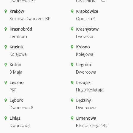
Dworcowa 33
Olszanicka 174
Kraków
Krapkowice
Kraków. Dworzec PKP
Opolska 4
Krasnobród
Krasnystaw
cemtrum
Lwowska
Kraśnik
Krosno
Kolejowa
Kolejowa
Kutno
Legnica
3 Maja
Dworcowa
Leszno
Leżajsk
PKP
Hugo Kołłątaja
Lębork
Lędziny
Dworcowa 8
Dworcowa
Libiąż
Limanowa
Dworcowa
Piłsudskiego 14C