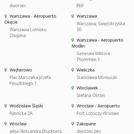
dworzec
PKP
Warszawa - Aeropuerto
Warszawa
Okęcie
Warszawa, Świętokrzyska
Warszawa Lotnisko
30
Chopina
Warszawa - Aeropuerto
Modlin
Generała Wiktora
Thommée 1
Wejherowo
Wieliczka
Plac Marszałka Józefa
Stanisława Moniuszki
Piłsudskiego 1
Włocławek
Stefana Okrzei
Wodzisław Śląski
Wrocław - Aeropuerto
Rybnicka 2A
Port Lotniczy Wrocław
Wrocław
Zakopane
aleja Aleksandra Brücknera
dworzec pks