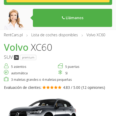
Llámanos
RentCars.pl
Lista de coches disponibles
Volvo XC60
Volvo
XC60
SUV
premium
5 asientos
5 puertas
automática
SI
3 maletas grandes o 4 maletas pequeñas
Evaluación de clientes:
4.83 / 5.00 (
12 opiniones
)