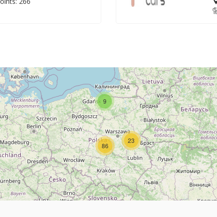
oints: 266
9
23
86