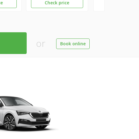
ce
Check price
or
Book online