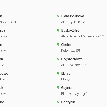
in
Biała Podlaska
n Czeladzka
aleja Tysiąclecia
ica
Busko-Zdrój
cowa
Aleja Adama Mickiewicza 10
m
Chełm
cowa
Kolejowa 89
dź
Częstochowa
ica 7
aleja Wolności 21
łdowo
Elbląg
łdowo
Elbląg
sk
Gdynia
cowa
Plac Konstytucji 1
zno
Gostynin