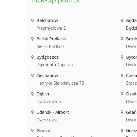
Bełchatów
Będz
Przemysłowa 2
Będzi
Bielsk Podlaski
Brodn
Bielsk Podlaski
Dwor
Bydgoszcz
Byto
Zygmunta Augusta
Dwor
Ciechanów
Czela
Henryka Sienkiewicza 73
Stasz
Dęblin
Dzia
Dworcowa 6
Dzia
Gdańsk - Airport
Gdań
Dworcowa
Dwor
Gliwice
Gnie