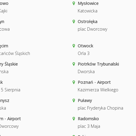
gowo
Mysłowice
ajki
Katowicka
yn
Ostrołęka
cowa
plac Dworcowy
ęcim
Otwock
ańców Śląskich
Orla 3
ry Śląskie
Piotrków Trybunalski
mska
Dworska
sk
Poznań - Airport
15 Sierpnia
Kazimierza Wielkiego
snysz
Puławy
ska
plac Fryderyka Chopina
 - Airport
Radomsko
 Dworcowy
plac 3 Maja