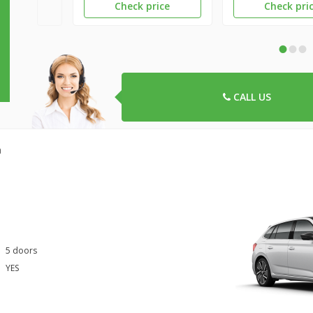
Check price
Check pri
•
•
•
CALL US
a
5 doors
YES