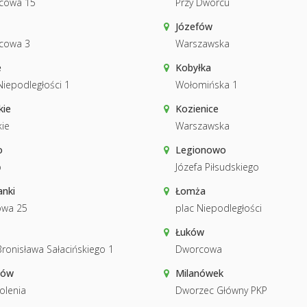
cowa 15
Przy Dworcu
Józefów
cowa 3
Warszawska
e
Kobyłka
Niepodległości 1
Wołomińska 1
kie
Kozienice
ie
Warszawska
o
Legionowo
o
Józefa Piłsudskiego
nki
Łomża
owa 25
plac Niepodległości
Łuków
Bronisława Sałacińskiego 1
Dworcowa
łów
Milanówek
olenia
Dworzec Główny PKP