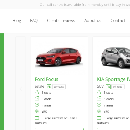
Our call centre is available from monday until friday in wo
Blog
FAQ
Clients' reviews
About us
Contact
Ford
Focus
KIA
Sportage I
estate
SUV
compact
off-road
5 seats
5 seats
5 doors
5 doors
manual
manual
YES
YES
3 large suitcases or 5 small
3 large suitcases or
suitcases
suitcases