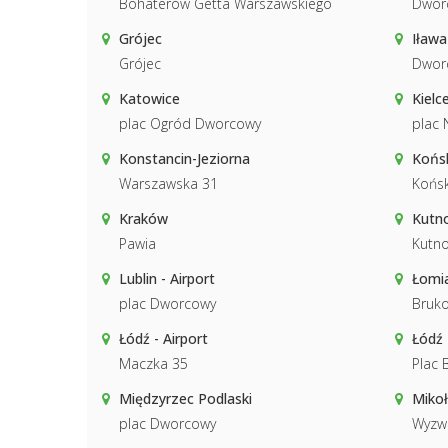
Bohaterów Getta Warszawskiego
Dwor
Grójec
Iława
Grójec
Dwor
Katowice
Kielc
plac Ogród Dworcowy
plac 
Konstancin-Jeziorna
Końs
Warszawska 31
Końsk
Kraków
Kutn
Pawia
Kutn
Lublin - Airport
Łomia
plac Dworcowy
Bruk
Łódź - Airport
Łódź
Maczka 35
Plac 
Międzyrzec Podlaski
Miko
plac Dworcowy
Wyzw