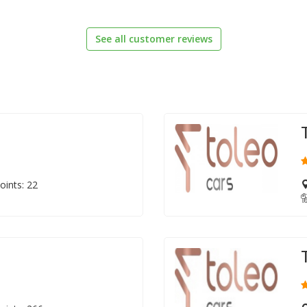
See all customer reviews
ints: 22