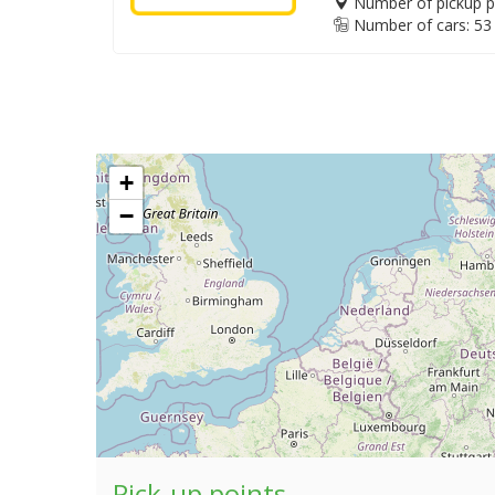
Number of pickup p
Number of cars: 53
+
−
Pick-up points