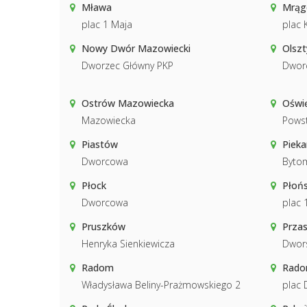
Mława
Mrą
plac 1 Maja
plac K
Nowy Dwór Mazowiecki
Olszt
Dworzec Główny PKP
Dwor
Ostrów Mazowiecka
Oświ
Mazowiecka
Powst
Piastów
Pieka
Dworcowa
Byto
Płock
Płoń
Dworcowa
plac 
Pruszków
Prza
Henryka Sienkiewicza
Dwor
Radom
Radom
Władysława Beliny-Prażmowskiego 2
plac