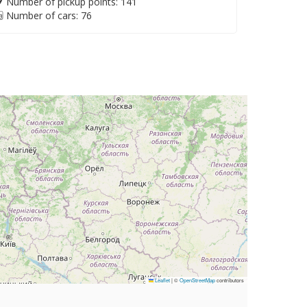
Number of pickup points: 141
Number of cars: 76
Leaflet
|
©
OpenStreetMap
contributors