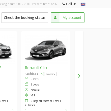
Call us
rking hours 9:00 - 21:00. Present time:
12:32
Check the booking status
My account
V
Renault
Clio
hatchback
economy
5 seats
5 doors
manual
YES
 5 small
2 large suitcases or 3 small
suitcases