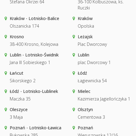
Stefana Okrzei 64
36-100 Kolbuszowa, ks.
Ruczki
Kraków - Lotnisko-Balice
Kraków
Olszanicka 174
Opolska
Krosno
Leżajsk
38-400 Krosno, Kolejowa
Plac Dworcowy
Lublin - Lotnisko-Świdnik
Lublin
Jana III Sobieskiego 1
plac Dworcowy 1
Łańcut
Łódź
Sikorskiego 2
Łagiewnicka 54
Łódź - Lotnisko-Lublinek
Mielec
Maczka 35
Kazimierza Jagiellończyka 1
Oleszyce
Olsztyn
3 Maja
Cementowa 3
Poznań - Lotnisko-Ławica
Poznań
Bukowska 285
Wieruszowska 12/16