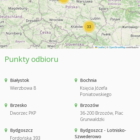
33
Leaflet
|
©
OpenStreetMap
contributors
Punkty odbioru
Białystok
Bochnia
Wierzbowa 8
Księcia Józefa
Poniatowskiego
Brzesko
Brzozów
Dworzec PKP
36-200 Brzozów, Plac
Grunwaldzki
Bydgoszcz
Bydgoszcz - Lotnisko-
Szwederowo
Fordońska 393