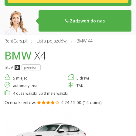
Zadzwoń do nas
RentCars.pl
Lista pojazdów
BMW X4
BMW
X4
suv
premium
5 miejsc
5 drzwi
automatyczna
TAK
4 duże walizki lub 3 małe walizki
Ocena klientów:
4.24 / 5.00 (
14 opinii
)