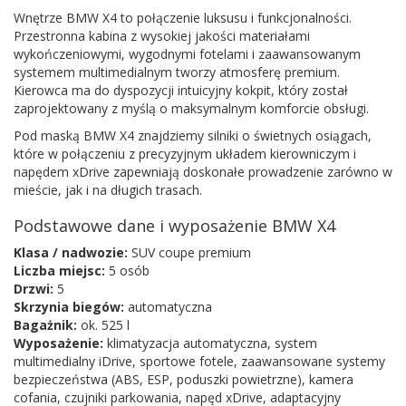
Wnętrze BMW X4 to połączenie luksusu i funkcjonalności.
Przestronna kabina z wysokiej jakości materiałami
wykończeniowymi, wygodnymi fotelami i zaawansowanym
systemem multimedialnym tworzy atmosferę premium.
Kierowca ma do dyspozycji intuicyjny kokpit, który został
zaprojektowany z myślą o maksymalnym komforcie obsługi.
Pod maską BMW X4 znajdziemy silniki o świetnych osiągach,
które w połączeniu z precyzyjnym układem kierowniczym i
napędem xDrive zapewniają doskonałe prowadzenie zarówno w
mieście, jak i na długich trasach.
Podstawowe dane i wyposażenie BMW X4
Klasa / nadwozie:
SUV coupe premium
Liczba miejsc:
5 osób
Drzwi:
5
Skrzynia biegów:
automatyczna
Bagażnik:
ok. 525 l
Wyposażenie:
klimatyzacja automatyczna, system
multimedialny iDrive, sportowe fotele, zaawansowane systemy
bezpieczeństwa (ABS, ESP, poduszki powietrzne), kamera
cofania, czujniki parkowania, napęd xDrive, adaptacyjny