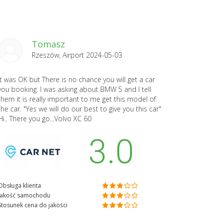
Tomasz
Rzeszów, Airport 2024-05-03
It was OK but There is no chance you will get a car
you booking. I was asking about BMW 5 and I tell
them it is really important to me get this model of
the car. "Yes we will do our best to give you this car"
Hi.. There you go...Volvo XC 60
3.0
Obsługa klienta
Jakość samochodu
Stosunek cena do jakości