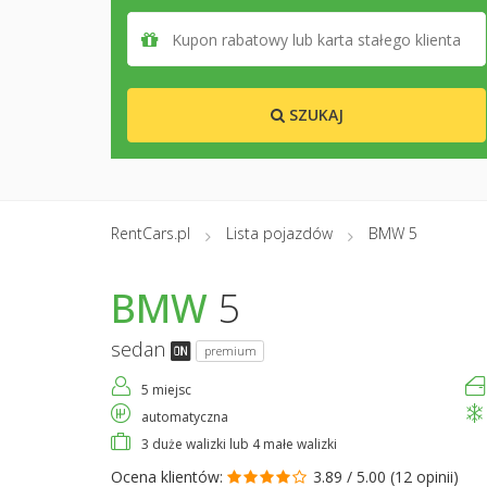
SZUKAJ
RentCars.pl
Lista pojazdów
BMW 5
BMW
5
sedan
premium
5 miejsc
automatyczna
3 duże walizki lub 4 małe walizki
Ocena klientów:
3.89 / 5.00 (
12 opinii
)