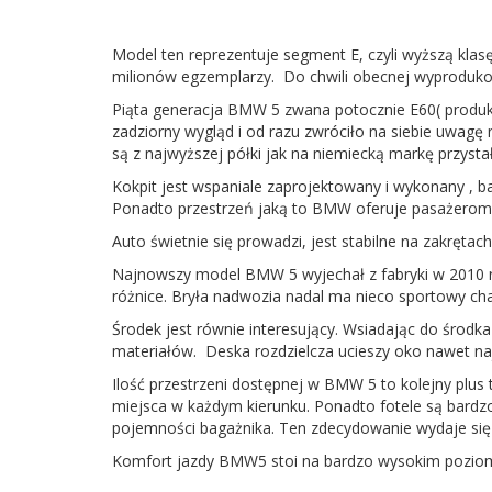
Model ten reprezentuje segment E, czyli wyższą klas
milionów egzemplarzy. Do chwili obecnej wyproduk
Piąta generacja BMW 5 zwana potocznie E60( produko
zadziorny wygląd i od razu zwróciło na siebie uwagę 
są z najwyższej półki jak na niemiecką markę przysta
Kokpit jest wspaniale zaprojektowany i wykonany , 
Ponadto przestrzeń jaką to BMW oferuje pasażerom
Auto świetnie się prowadzi, jest stabilne na zakrętac
Najnowszy model BMW 5 wyjechał z fabryki w 2010 ro
różnice. Bryła nadwozia nadal ma nieco sportowy charak
Środek jest równie interesujący. Wsiadając do środ
materiałów. Deska rozdzielcza ucieszy oko nawet na
Ilość przestrzeni dostępnej w BMW 5 to kolejny plus 
miejsca w każdym kierunku. Ponadto fotele są bar
pojemności bagażnika. Ten zdecydowanie wydaje się 
Komfort jazdy BMW5 stoi na bardzo wysokim poziomie