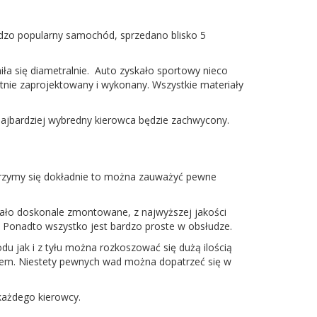
ardzo popularny samochód, sprzedano blisko 5
a się diametralnie. Auto zyskało sportowy nieco
ietnie zaprojektowany i wykonany. Wszystkie materiały
najbardziej wybredny kierowca będzie zachwycony.
yjrzymy się dokładnie to można zauważyć pewne
stało doskonale zmontowane, z najwyższej jakości
. Ponadto wszystko jest bardzo proste w obsłudze.
du jak i z tyłu można rozkoszować się dużą ilością
em. Niestety pewnych wad można dopatrzeć się w
każdego kierowcy.