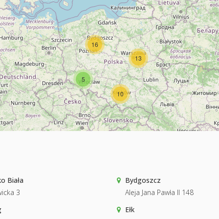
16
13
5
10
ko Biała
Bydgoszcz
icka 3
Aleja Jana Pawła II 148
g
Ełk