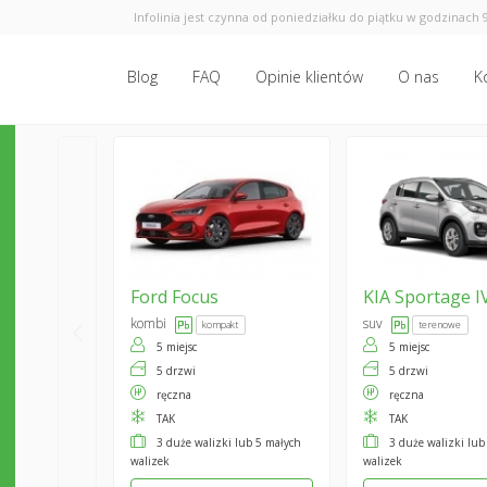
Infolinia jest czynna od poniedziałku do piątku w godzinach 9
Blog
FAQ
Opinie klientów
O nas
K
Ford
Focus
KIA
Sportage I
kombi
suv
kompakt
terenowe
5 miejsc
5 miejsc
5 drzwi
5 drzwi
ręczna
ręczna
TAK
TAK
3 duże walizki lub 5 małych
3 duże walizki lub
walizek
walizek