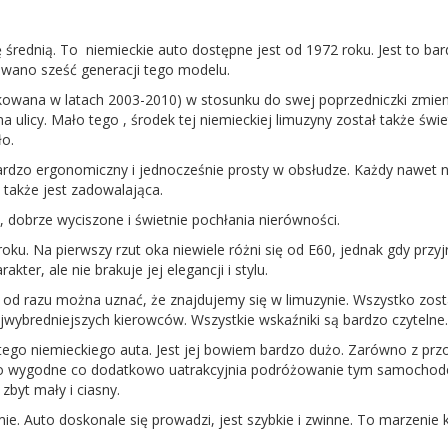
ę średnią. To niemieckie auto dostępne jest od 1972 roku. Jest to b
owano sześć generacji tego modelu.
wana w latach 2003-2010) w stosunku do swej poprzedniczki zmienił
na ulicy. Mało tego , środek tej niemieckiej limuzyny został także św
ło.
bardzo ergonomiczny i jednocześnie prosty w obsłudze. Każdy nawet 
 także jest zadowalająca.
h, dobrze wyciszone i świetnie pochłania nierówności.
ku. Na pierwszy rzut oka niewiele różni się od E60, jednak gdy prz
ter, ale nie brakuje jej elegancji i stylu.
ka od razu można uznać, że znajdujemy się w limuzynie. Wszystko zo
jwybredniejszych kierowców. Wszystkie wskaźniki są bardzo czytelne
tego niemieckiego auta. Jest jej bowiem bardzo dużo. Zarówno z przo
dzo wygodne co dodatkowo uatrakcyjnia podróżowanie tym samochod
zbyt mały i ciasny.
. Auto doskonale się prowadzi, jest szybkie i zwinne. To marzenie 