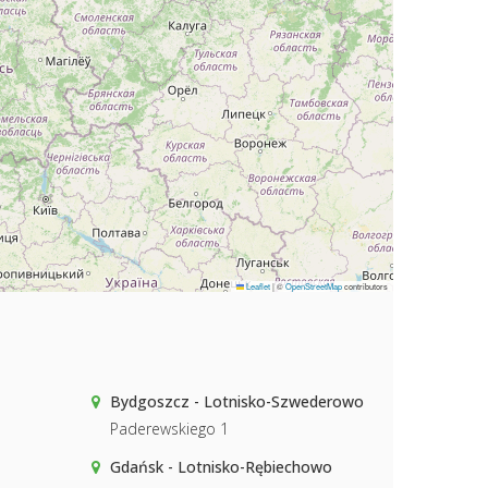
Leaflet
|
©
OpenStreetMap
contributors
Bydgoszcz - Lotnisko-Szwederowo
Paderewskiego 1
Gdańsk - Lotnisko-Rębiechowo