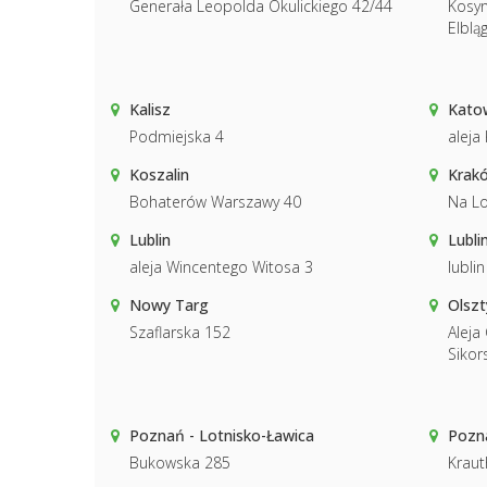
Generała Leopolda Okulickiego 42/44
Kosyn
Elblą
Kalisz
Kato
Podmiejska 4
aleja
Koszalin
Krakó
Bohaterów Warszawy 40
Na Lo
Lublin
Lubli
aleja Wincentego Witosa 3
lublin
Nowy Targ
Olszt
Szaflarska 152
Aleja
Sikor
Poznań - Lotnisko-Ławica
Pozn
Bukowska 285
Kraut