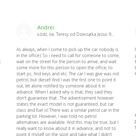
Andrei
Łódź, św. Teresy od Dzieciątka Jezus 91 2024-07-19
As always, when I come to pick up the car nobody is
in the office:( So i need to call for someone to come,
t
wait on the street for the person to arrive, and wait
some more for this person to open the office, to
start pc, find keys and etc. The car I was give was not
petrol, but diesel! And I was the first one to point it
out, let alone notified by someone about it in
advance. When I asked why is that, they said they
don't guarantee that.. The advertisement however
states the exact model is not guaranteed. but car
class and fuel is! There was a similar petrol car in the
parking lot. However, I was told no petrol
alternatives are available. And this may be true, but I
really want to know about it in advance, and not to
point it myself on the spot and take what I didn't