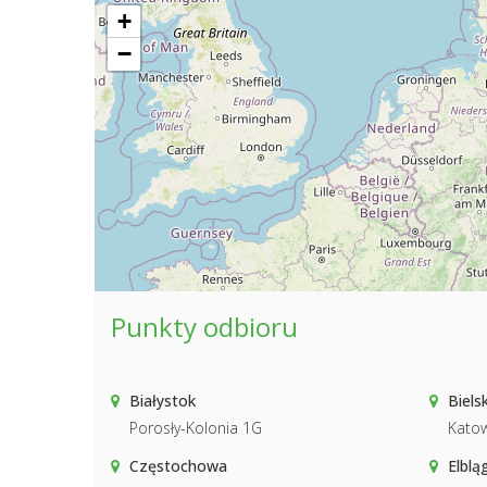
+
−
Punkty odbioru
Białystok
Biels
Porosły-Kolonia 1G
Katow
Częstochowa
Elblą