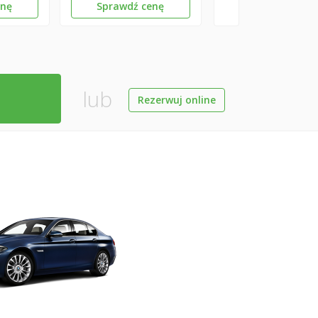
enę
Sprawdź cenę
lub
Rezerwuj online