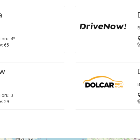
a
B
ioru: 45
: 65
ów
B
ioru: 3
: 29