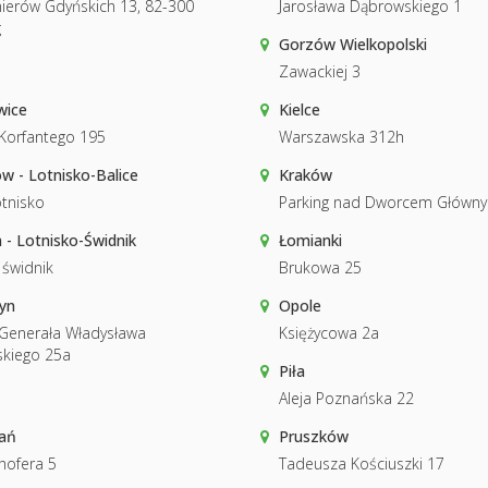
ierów Gdyńskich 13, 82-300
Jarosława Dąbrowskiego 1
g
Gorzów Wielkopolski
Zawackiej 3
wice
Kielce
 Korfantego 195
Warszawska 312h
w - Lotnisko-Balice
Kraków
tnisko
Parking nad Dworcem Główn
n - Lotnisko-Świdnik
Łomianki
 świdnik
Brukowa 25
yn
Opole
 Generała Władysława
Księżycowa 2a
skiego 25a
Piła
Aleja Poznańska 22
ań
Pruszków
hofera 5
Tadeusza Kościuszki 17