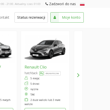
Zadzwoń do nas
:00 - 21:00. Aktualny czas:
01:03
ontakt
Status rezerwacji
Moje konto
V
Renault
Clio
hatchback
ekonomiczne
5 miejsc
5 drzwi
ręczna
TAK
 5 małych
2 duże walizki lub 3 małe
walizki