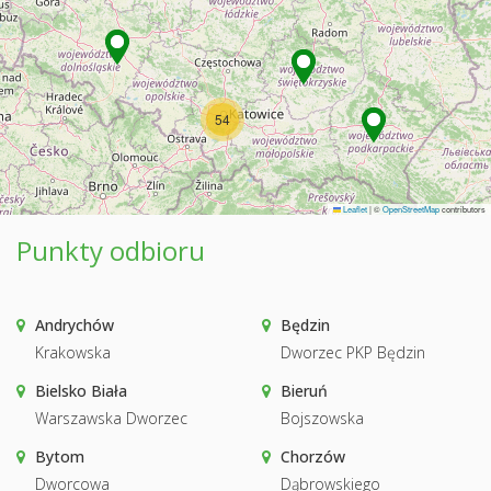
54
Leaflet
|
©
OpenStreetMap
contributors
Punkty odbioru
Andrychów
Będzin
Krakowska
Dworzec PKP Będzin
Bielsko Biała
Bieruń
Warszawska Dworzec
Bojszowska
Bytom
Chorzów
Dworcowa
Dąbrowskiego