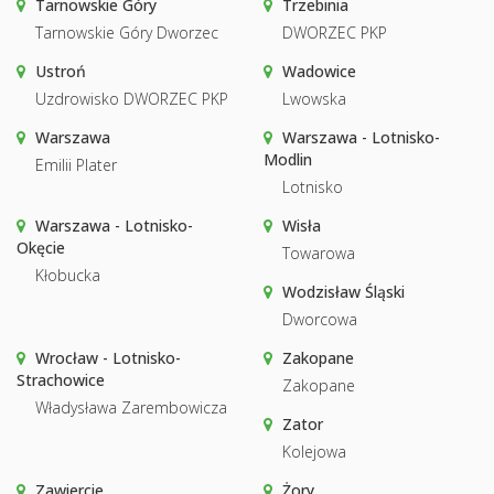
Tarnowskie Góry
Trzebinia
Tarnowskie Góry Dworzec
DWORZEC PKP
Ustroń
Wadowice
Uzdrowisko DWORZEC PKP
Lwowska
Warszawa
Warszawa - Lotnisko-
Modlin
Emilii Plater
Lotnisko
Warszawa - Lotnisko-
Wisła
Okęcie
Towarowa
Kłobucka
Wodzisław Śląski
Dworcowa
Wrocław - Lotnisko-
Zakopane
Strachowice
Zakopane
Władysława Zarembowicza
Zator
Kolejowa
Zawiercie
Żory