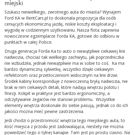
miejski
Szukasz niewielkiego, zwrotnego auta do miasta? Wynajem
Ford KA w RentCars.pl to doskonała propozycja dla osób
ceniących ekonomiczną jazdę, niskie koszty eksploatacji i
wygodę w codziennym użytkowaniu. Nasza flota zapewnia
nowoczesne egzemplarze Forda KA, gotowe do odbioru w
punktach w całej Polsce.
Druga generacja Forda Ka to auto o niewątpliwe ciekawej linii
nadwozia, chociaż tak wielkiego zachwytu, jak poprzedniczka
nie wzbudziła, jednak niewątpliwie ma w sobie to coś. Ka ma
bardzo dynamiczną sylwetkę, wszystko dzięki ciekawym
reflektorom oraz przetłoczeniom widocznym na linii drzwi.
Środek kabiny koresponduje z nowoczesną bryłą nadwozia, nie
brak w nim ciekawych detali, które nadają wnętrzu polotu i
finezji. Kokpit w praktyce jest bardzo ergonomiczny, a
odczytywanie zegarów nie stanowi problemu. Wszystkie
elementy wnętrza doskonale do siebie pasują, jednak co do ich
jakości można mieć pewne zastrzeżenia.
Jeśli chodzi o przestronność wnętrza tego miejskiego auta, to
ilość miejsca z przodu jest zadowalająca, niestety nie można
powiedzieć tego o tylnej kanapie. Tam jest po prostu ciasno. Na