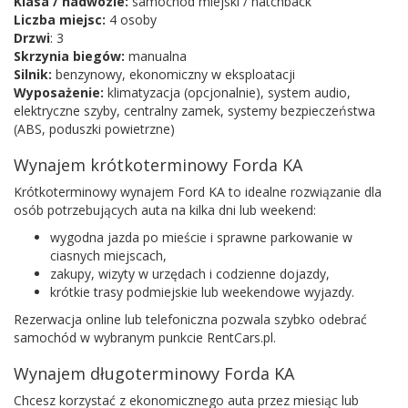
Klasa / nadwozie:
samochód miejski / hatchback
Liczba miejsc:
4 osoby
Drzwi
: 3
Skrzynia biegów:
manualna
Silnik:
benzynowy, ekonomiczny w eksploatacji
Wyposażenie:
klimatyzacja (opcjonalnie), system audio,
elektryczne szyby, centralny zamek, systemy bezpieczeństwa
(ABS, poduszki powietrzne)
Wynajem krótkoterminowy Forda KA
Krótkoterminowy wynajem Ford KA to idealne rozwiązanie dla
osób potrzebujących auta na kilka dni lub weekend:
wygodna jazda po mieście i sprawne parkowanie w
ciasnych miejscach,
zakupy, wizyty w urzędach i codzienne dojazdy,
krótkie trasy podmiejskie lub weekendowe wyjazdy.
Rezerwacja online lub telefoniczna pozwala szybko odebrać
samochód w wybranym punkcie RentCars.pl.
Wynajem długoterminowy Forda KA
Chcesz korzystać z ekonomicznego auta przez miesiąc lub