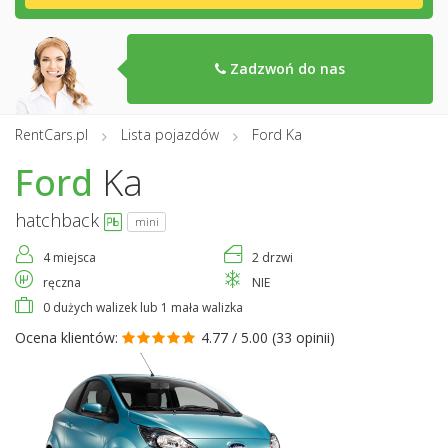
Zadzwoń do nas
RentCars.pl
Lista pojazdów
Ford Ka
Ford
Ka
hatchback
mini
4 miejsca
2 drzwi
ręczna
NIE
0 dużych walizek lub 1 mała walizka
Ocena klientów:
4.77 / 5.00 (
33 opinii
)