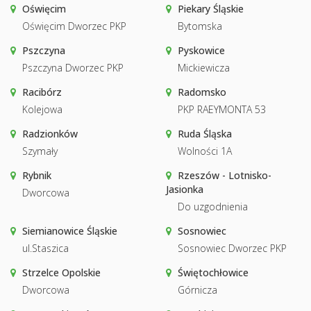
Oświęcim
Piekary Śląskie
Oświęcim Dworzec PKP
Bytomska
Pszczyna
Pyskowice
Pszczyna Dworzec PKP
Mickiewicza
Racibórz
Radomsko
Kolejowa
PKP RAEYMONTA 53
Radzionków
Ruda Śląska
Szymały
Wolności 1A
Rybnik
Rzeszów - Lotnisko-
Jasionka
Dworcowa
Do uzgodnienia
Siemianowice Śląskie
Sosnowiec
ul.Staszica
Sosnowiec Dworzec PKP
Strzelce Opolskie
Świętochłowice
Dworcowa
Górnicza