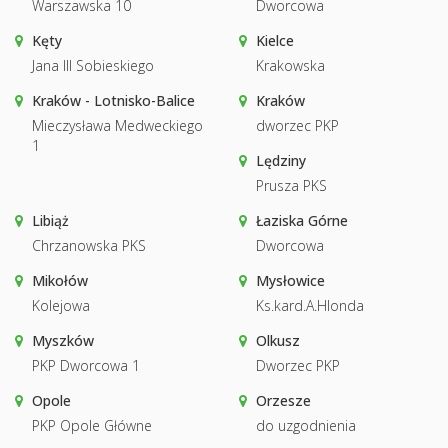
Warszawska 10
Dworcowa
Kęty
Kielce
Jana III Sobieskiego
Krakowska
Kraków - Lotnisko-Balice
Kraków
Mieczysława Medweckiego
dworzec PKP
1
Lędziny
Prusza PKS
Libiąż
Łaziska Górne
Chrzanowska PKS
Dworcowa
Mikołów
Mysłowice
Kolejowa
Ks.kard.A.Hlonda
Myszków
Olkusz
PKP Dworcowa 1
Dworzec PKP
Opole
Orzesze
PKP Opole Główne
do uzgodnienia