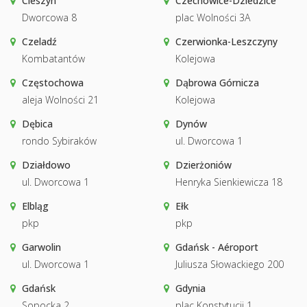
Cieszyn
Czechowice-Dziedzice
Dworcowa 8
plac Wolności 3A
Czeladź
Czerwionka-Leszczyny
Kombatantów
Kolejowa
Częstochowa
Dąbrowa Górnicza
aleja Wolności 21
Kolejowa
Dębica
Dynów
rondo Sybiraków
ul. Dworcowa 1
Działdowo
Dzierżoniów
ul. Dworcowa 1
Henryka Sienkiewicza 18
Elbląg
Ełk
pkp
pkp
Garwolin
Gdańsk - Aéroport
ul. Dworcowa 1
Juliusza Słowackiego 200
Gdańsk
Gdynia
Sopocka 2
plac Konstytucji 1