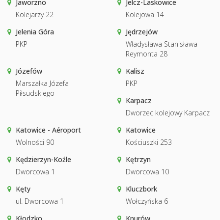
Jaworzno
Jelcz-Laskowice
Kolejarzy 22
Kolejowa 14
Jelenia Góra
Jędrzejów
PKP
Władysława Stanisława
Reymonta 28
Józefów
Kalisz
Marszałka Józefa
PKP
Piłsudskiego
Karpacz
Dworzec kolejowy Karpacz
Katowice - Aéroport
Katowice
Wolności 90
Kościuszki 253
Kędzierzyn-Koźle
Kętrzyn
Dworcowa 1
Dworcowa 10
Kęty
Kluczbork
ul. Dworcowa 1
Wołczyńska 6
Kłodzko
Knurów