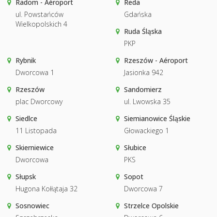
Radom - Aéroport
Reda
ul. Powstańców
Gdańska
Wielkopolskich 4
Ruda Śląska
PKP
Rybnik
Rzeszów - Aéroport
Dworcowa 1
Jasionka 942
Rzeszów
Sandomierz
plac Dworcowy
ul. Lwowska 35
Siedlce
Siemianowice Śląskie
11 Listopada
Głowackiego 1
Skierniewice
Słubice
Dworcowa
PKS
Słupsk
Sopot
Hugona Kołłątaja 32
Dworcowa 7
Sosnowiec
Strzelce Opolskie