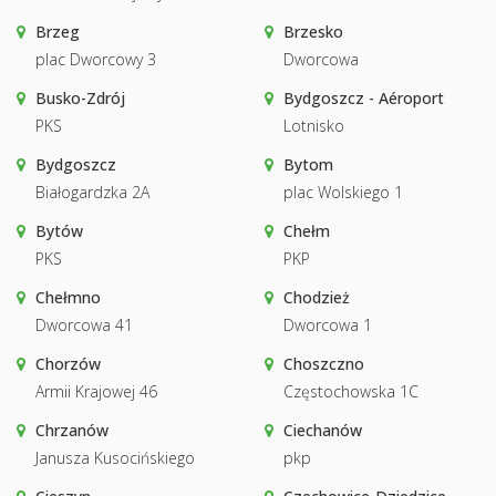
Brzeg
Brzesko
plac Dworcowy 3
Dworcowa
Busko-Zdrój
Bydgoszcz - Aéroport
PKS
Lotnisko
Bydgoszcz
Bytom
Białogardzka 2A
plac Wolskiego 1
Bytów
Chełm
PKS
PKP
Chełmno
Chodzież
Dworcowa 41
Dworcowa 1
Chorzów
Choszczno
Armii Krajowej 46
Częstochowska 1C
Chrzanów
Ciechanów
Janusza Kusocińskiego
pkp