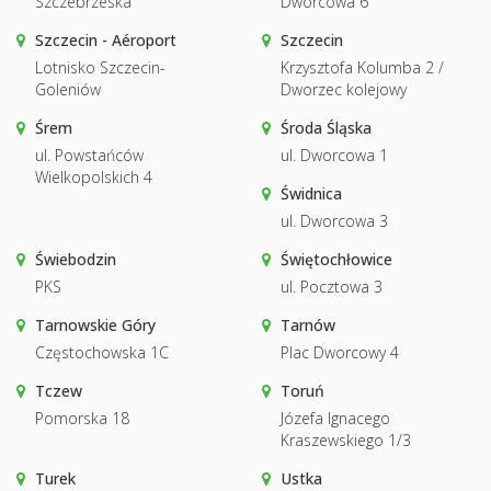
Szczebrzeska
Dworcowa 6
Szczecin - Aéroport
Szczecin
Lotnisko Szczecin-
Krzysztofa Kolumba 2 /
Goleniów
Dworzec kolejowy
Śrem
Środa Śląska
ul. Powstańców
ul. Dworcowa 1
Wielkopolskich 4
Świdnica
ul. Dworcowa 3
Świebodzin
Świętochłowice
PKS
ul. Pocztowa 3
Tarnowskie Góry
Tarnów
Częstochowska 1C
Plac Dworcowy 4
Tczew
Toruń
Pomorska 18
Józefa Ignacego
Kraszewskiego 1/3
Turek
Ustka