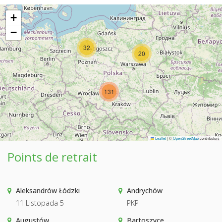
+
−
32
20
131
Leaflet
|
©
OpenStreetMap
contributors
Points de retrait
Aleksandrów Łódzki
Andrychów
11 Listopada 5
PKP
Augustów
Bartoszyce