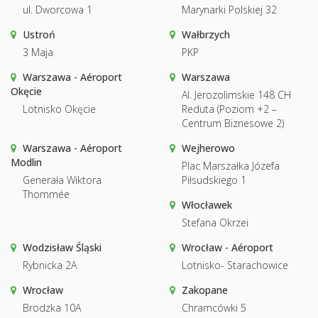
ul. Dworcowa 1
Marynarki Polskiej 32
Ustroń
Wałbrzych
3 Maja
PKP
Warszawa - Aéroport
Warszawa
Okęcie
Al. Jerozolimskie 148 CH
Lotnisko Okęcie
Reduta (Poziom +2 –
Centrum Biznesowe 2)
Warszawa - Aéroport
Wejherowo
Modlin
Plac Marszałka Józefa
Generała Wiktora
Piłsudskiego 1
Thommée
Włocławek
Stefana Okrzei
Wodzisław Śląski
Wrocław - Aéroport
Rybnicka 2A
Lotnisko- Starachowice
Wrocław
Zakopane
Brodzka 10A
Chramcówki 5