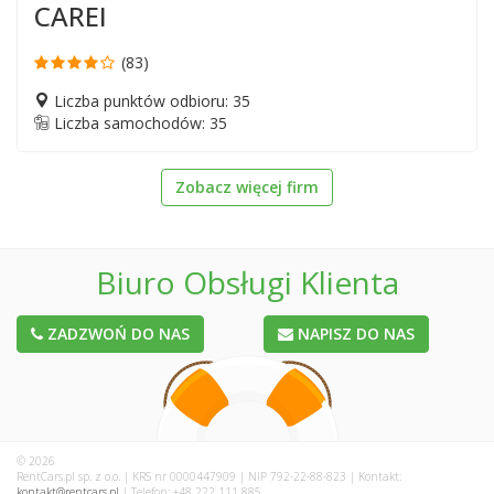
CAREI
(83)
Liczba punktów odbioru: 35
Liczba samochodów: 35
Zobacz więcej firm
Biuro Obsługi Klienta
ZADZWOŃ DO NAS
NAPISZ DO NAS
© 2026
RentCars.pl sp. z o.o. | KRS nr 0000447909 | NIP 792-22-88-823 | Kontakt:
kontakt@rentcars.pl
| Telefon: +48 222 111 885