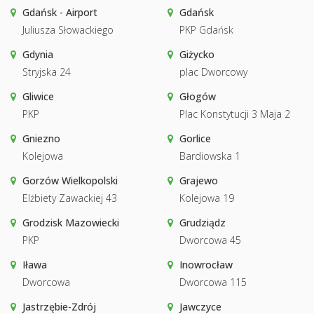
Gdańsk - Airport
Gdańsk
Juliusza Słowackiego
PKP Gdańsk
Gdynia
Giżycko
Stryjska 24
plac Dworcowy
Gliwice
Głogów
PKP
Plac Konstytucji 3 Maja 2
Gniezno
Gorlice
Kolejowa
Bardiowska 1
Gorzów Wielkopolski
Grajewo
Elżbiety Zawackiej 43
Kolejowa 19
Grodzisk Mazowiecki
Grudziądz
PKP
Dworcowa 45
Iława
Inowrocław
Dworcowa
Dworcowa 115
Jastrzębie-Zdrój
Jawczyce