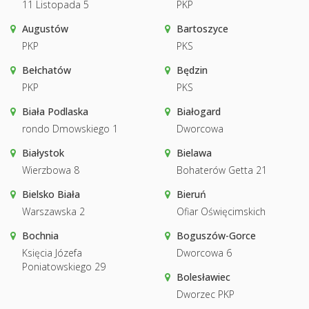
11 Listopada 5
PKP
Augustów
Bartoszyce
PKP
PKS
Bełchatów
Będzin
PKP
PKS
Biała Podlaska
Białogard
rondo Dmowskiego 1
Dworcowa
Białystok
Bielawa
Wierzbowa 8
Bohaterów Getta 21
Bielsko Biała
Bieruń
Warszawska 2
Ofiar Oświęcimskich
Bochnia
Boguszów-Gorce
Księcia Józefa
Dworcowa 6
Poniatowskiego 29
Bolesławiec
Dworzec PKP