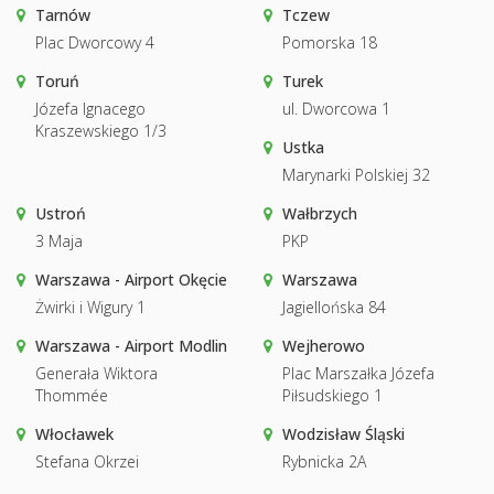
Tarnów
Tczew
Plac Dworcowy 4
Pomorska 18
Toruń
Turek
Józefa Ignacego
ul. Dworcowa 1
Kraszewskiego 1/3
Ustka
Marynarki Polskiej 32
Ustroń
Wałbrzych
3 Maja
PKP
Warszawa - Airport Okęcie
Warszawa
Żwirki i Wigury 1
Jagiellońska 84
Warszawa - Airport Modlin
Wejherowo
Generała Wiktora
Plac Marszałka Józefa
Thommée
Piłsudskiego 1
Włocławek
Wodzisław Śląski
Stefana Okrzei
Rybnicka 2A