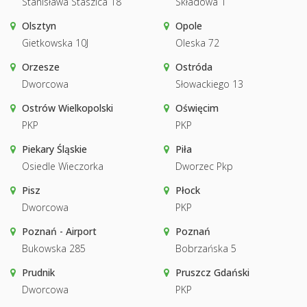
Stanisława Staszica 18
Składowa 1
Olsztyn
Opole
Gietkowska 10J
Oleska 72
Orzesze
Ostróda
Dworcowa
Słowackiego 13
Ostrów Wielkopolski
Oświęcim
PKP
PKP
Piekary Śląskie
Piła
Osiedle Wieczorka
Dworzec Pkp
Pisz
Płock
Dworcowa
PKP
Poznań - Airport
Poznań
Bukowska 285
Bobrzańska 5
Prudnik
Pruszcz Gdański
Dworcowa
PKP