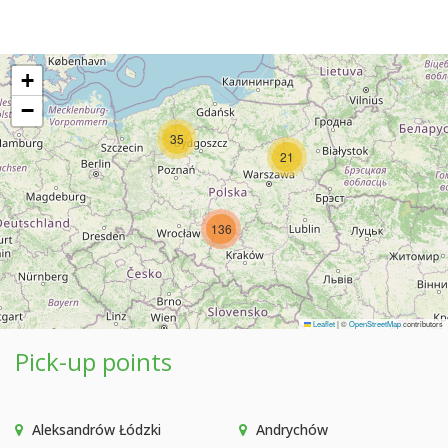
+
−
35
21
136
Leaflet
|
©
OpenStreetMap
contributors
Pick-up points
Aleksandrów Łódzki
Andrychów