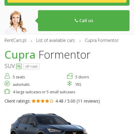
Call us
RentCars.pl
List of available cars
Cupra Formentor
Cupra
Formentor
SUV
off-road
5 seats
5 doors
automatic
YES
4 large suitcases or 5 small suitcases
Client ratings:
4.48 / 5.00 (
11 reviews
)