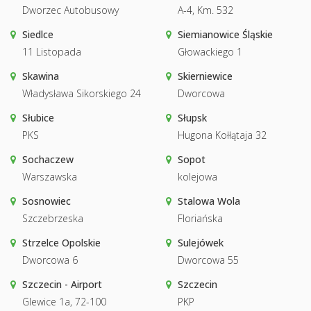
Dworzec Autobusowy
A-4, Km. 532
Siedlce
Siemianowice Śląskie
11 Listopada
Głowackiego 1
Skawina
Skierniewice
Władysława Sikorskiego 24
Dworcowa
Słubice
Słupsk
PKS
Hugona Kołłątaja 32
Sochaczew
Sopot
Warszawska
kolejowa
Sosnowiec
Stalowa Wola
Szczebrzeska
Floriańska
Strzelce Opolskie
Sulejówek
Dworcowa 6
Dworcowa 55
Szczecin - Airport
Szczecin
Glewice 1a, 72-100
PKP