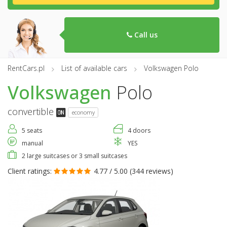
Call us
RentCars.pl
List of available cars
Volkswagen Polo
Volkswagen
Polo
convertible
economy
5 seats
4 doors
manual
YES
2 large suitcases or 3 small suitcases
Client ratings:
4.77 / 5.00 (
344 reviews
)