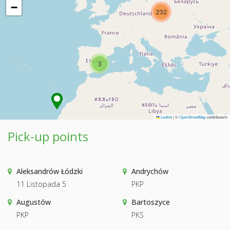
−
232
3
Leaflet
|
©
OpenStreetMap
contributors
Pick-up points
Aleksandrów Łódzki
Andrychów
11 Listopada 5
PKP
Augustów
Bartoszyce
PKP
PKS