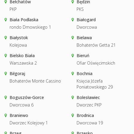
Bełchatów
Będzin
PKP
PKS
Biała Podlaska
Białogard
rondo Dmowskiego 1
Dworcowa
Białystok
Bielawa
Kolejowa
Bohaterów Getta 21
Bielsko Biała
Bieruń
Warszawska 2
Ofiar Oświęcimskich
Biłgoraj
Bochnia
Bohaterów Monte Cassino
Księcia Józefa
Poniatowskiego 29
Boguszów-Gorce
Bolesławiec
Dworcowa 6
Dworzec PKP
Braniewo
Brodnica
Dworzec Kolejowy 1
Dworcowa 19
Brzeg
Brzesko