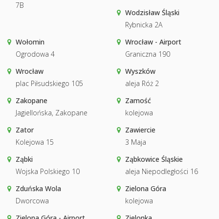
7B
Wodzisław Śląski
Rybnicka 2A
Wołomin
Wrocław - Airport
Ogrodowa 4
Graniczna 190
Wrocław
Wyszków
plac Piłsudskiego 105
aleja Róż 2
Zakopane
Zamość
Jagiellońska, Zakopane
kolejowa
Zator
Zawiercie
Kolejowa 15
3 Maja
Ząbki
Ząbkowice Śląskie
Wojska Polskiego 10
aleja Niepodległości 16
Zduńska Wola
Zielona Góra
Dworcowa
kolejowa
Zielona Góra - Airport
Zielonka