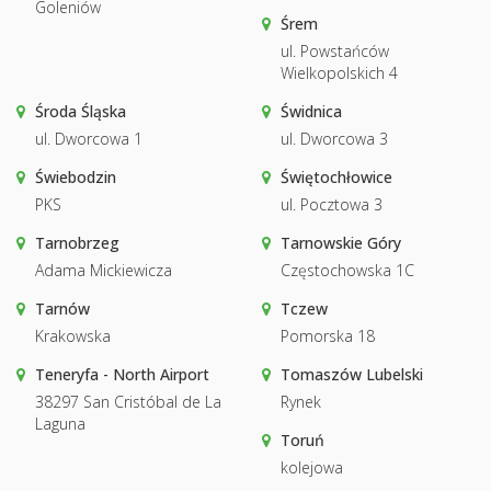
Goleniów
Śrem
ul. Powstańców
Wielkopolskich 4
Środa Śląska
Świdnica
ul. Dworcowa 1
ul. Dworcowa 3
Świebodzin
Świętochłowice
PKS
ul. Pocztowa 3
Tarnobrzeg
Tarnowskie Góry
Adama Mickiewicza
Częstochowska 1C
Tarnów
Tczew
Krakowska
Pomorska 18
Teneryfa - North Airport
Tomaszów Lubelski
38297 San Cristóbal de La
Rynek
Laguna
Toruń
kolejowa