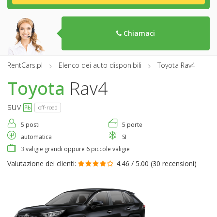
Chiamaci
RentCars.pl
Elenco dei auto disponibili
Toyota Rav4
Toyota
Rav4
suv
off-road
5 posti
5 porte
automatica
SI
3 valigie grandi oppure 6 piccole valigie
Valutazione dei clienti:
4.46 / 5.00 (
30 recensioni
)