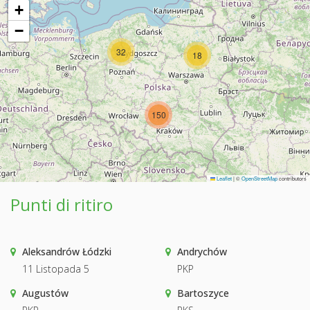
+
−
32
18
150
Leaflet
|
©
OpenStreetMap
contributors
Punti di ritiro
Aleksandrów Łódzki
Andrychów
11 Listopada 5
PKP
Augustów
Bartoszyce