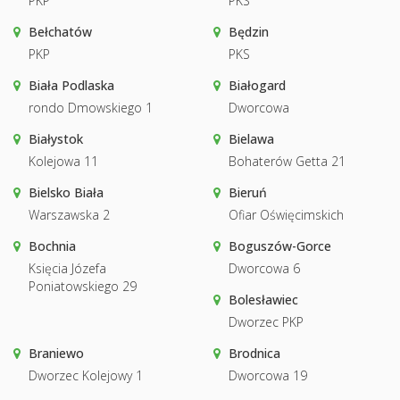
PKP
PKS
Bełchatów
Będzin
PKP
PKS
Biała Podlaska
Białogard
rondo Dmowskiego 1
Dworcowa
Białystok
Bielawa
Kolejowa 11
Bohaterów Getta 21
Bielsko Biała
Bieruń
Warszawska 2
Ofiar Oświęcimskich
Bochnia
Boguszów-Gorce
Księcia Józefa
Dworcowa 6
Poniatowskiego 29
Bolesławiec
Dworzec PKP
Braniewo
Brodnica
Dworzec Kolejowy 1
Dworcowa 19