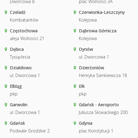
Dworcowa 8
plac Wolności 3A
Czeladź
Czerwionka-Leszczyny
Kombatantów
Kolejowa
Częstochowa
Dąbrowa Górnicza
aleja Wolności 21
Kolejowa
Dębica
Dynów
Tysiąclecia
ul. Dworcowa 1
Działdowo
Dzierżoniów
ul. Dworcowa 1
Henryka Sienkiewicza 18
Elbląg
Ełk
pkp
pkp
Garwolin
Gdańsk - Aeroporto
ul. Dworcowa 1
Juliusza Słowackiego 200
Gdańsk
Gdynia
Podwale Grodzkie 2
plac Konstytucji 1