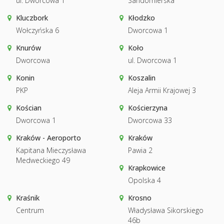
ul. Dworcowa 1
Sandomierska
Kluczbork
Kłodzko
Wołczyńska 6
Dworcowa 1
Knurów
Koło
Dworcowa
ul. Dworcowa 1
Konin
Koszalin
PKP
Aleja Armii Krajowej 3
Kościan
Kościerzyna
Dworcowa 1
Dworcowa 33
Kraków - Aeroporto
Kraków
Kapitana Mieczysława
Pawia 2
Medweckiego 49
Krapkowice
Opolska 4
Kraśnik
Krosno
Centrum
Władysława Sikorskiego
46b