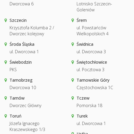
Dworcowa 6
Lotnisko Szczecin-
Goleniów
Szczecin
Śrem
Krzysztofa Kolumba 2 /
ul. Powstańców
Dworzec kolejowy
Wielkopolskich 4
Środa Śląska
Świdnica
ul. Dworcowa 1
ul. Dworcowa 3
Świebodzin
Świętochłowice
PKS
ul. Pocztowa 3
Tarnobrzeg
Tarnowskie Góry
Dworcowa 10
Częstochowska 1C
Tarnów
Tczew
Dworzec Główny
Pomorska 18
Toruń
Turek
Józefa Ignacego
ul. Dworcowa 1
Kraszewskiego 1/3
Ustka